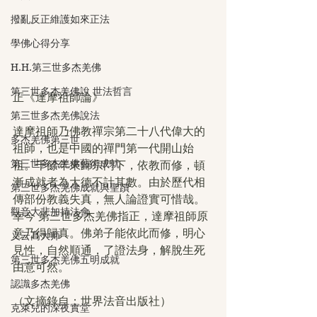
撥亂反正維護如來正法
學佛心得分享
H.H.第三世多杰羌佛
第三世多杰羌佛說 世法哲言
正《達摩祖師論》
第三世多杰羌佛說法
達摩祖師乃佛教禪宗第二十八代偉大的
多杰羌佛第三世
祖師，也是中國的禪門第一代開山始
第三世多杰羌佛藝術成就
祖。千餘年來歸宗門下，依教而修，頓
漸成就者為大德不計其數。由於歷代相
第三世多杰羌佛成就與聖蹟
傳部份教義失真，無人論證實可惜哉。
觀音大悲加持法會
幸今 第三世多杰羌佛指正，達摩祖師原
意乃得歸真。佛弟子能依此而修，明心
义云高大师
見性，自然順通，了證法身，解脫生死
第三世多杰羌佛五明成就
由意可然。
認識多杰羌佛
（文摘錄自：世界法音出版社）
克萊兒的深夜實堂