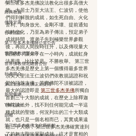
正法之門
第三世多杰羌佛說法教化出很多高僧大
德、大居士乃至大法王、仁波切，使他
經典教義
們得到解脫的成就，如生死自由、火化
佛降甘露
舍利、肉身放光、金剛不壞、提前通知
按時坐化，乃至為弟子傳法，預定弟子
行者法語
成就時間，渡弟子先到極樂世界參觀
第三世多杰羌佛辦公室公告
後，再回人間按時往升，以及傳現量大
世界佛教總部公告
圓滿法，讓弟子在一小時內，成就虹身
法界境，比比皆是，不勝枚舉。 第三世
世界佛教僧尼總會公告
多杰羌佛是歷史上第一個獲得最多世界
行者簡介
頂尖大聖法王仁波切們依教規認證和祝
賀的頂首古佛，其實佛陀不須被認證，
第三世多杰羌佛正法受用
最大的認證即是 
第三世多杰羌佛
所獨自
新聞彙總
首創三十大類的成就，在歷史上除釋迦
YouTube
佛陀說法外，找不到任何能完成一半這
種成就的聖德，何況列出的三十大類成
韻雕
就，也只是一個名相而已，其實成果遠
第三世多杰羌佛文化藝術館
超三十大類， 第三世多杰羌佛確實達到
了前無古聖的展顯成就，這才是實相的
H.H.第三世多杰羌佛詩詞歌賦