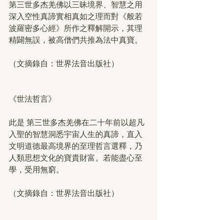
第三世多杰羌佛以三昧境界、智慧之用
深入空性真諦實相真如之理而對《般若
波羅密多心經》所作之釋解開示，其理
精闢無誤，被高僧們共推為法中真寶。
（文摘錄自：世界法音出版社）
《世法哲言》
此是 第三世多杰羌佛在二十年前以超凡
入聖的智慧洞悉宇宙人生的真諦，直入
文明道德最高境界的至理哲言選釋，乃
人類思想文化的寶貴財富。若能盡心至
學，受用無窮。 
（文摘錄自：世界法音出版社）