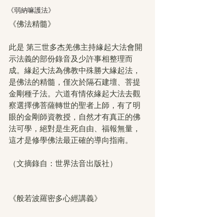
《弱納嘛護法》
《佛法精髓》
此是 第三世多杰羌佛主持緣起大法會開
示法義的部份錄音及少許事相整理而
成。緣起大法為佛教中殊勝大緣起法，
是佛法的精髓，僅次於隔石建壇、菩提
金剛種子法。六道有情依緣起大法去觀
察選擇佛菩薩轉世的聖者上師，有了明
眼的金剛師資教授，自然才有真正的佛
法可學，絕對是生死自由、福報無量，
這才是修學佛法最正確的導向指南。
（文摘錄自：世界法音出版社）
《般若波羅密多心經講義》