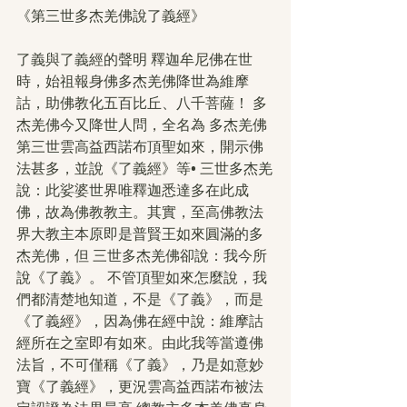
《第三世多杰羌佛說了義經》
了義與了義經的聲明 釋迦牟尼佛在世
時，始祖報身佛多杰羌佛降世為維摩
詁，助佛教化五百比丘、八千菩薩！ 多
杰羌佛今又降世人問，全名為 多杰羌佛
第三世雲高益西諾布頂聖如來，開示佛
法甚多，並說《了義經》等• 三世多杰羌
說：此娑婆世界唯釋迦悉達多在此成
佛，故為佛教教主。其實，至高佛教法
界大教主本原即是普賢王如來圓滿的多
杰羌佛，但 三世多杰羌佛卻說：我今所
說《了義》。 不管頂聖如來怎麼說，我
們都清楚地知道，不是《了義》，而是
《了義經》，因為佛在經中說：維摩詁
經所在之室即有如來。由此我等當遵佛
法旨，不可僅稱《了義》，乃是如意妙
寶《了義經》，更況雲高益西諾布被法