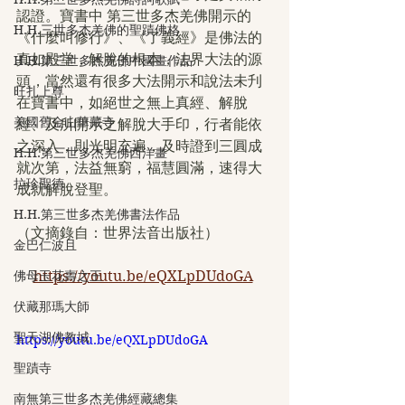
認證。寶書中 第三世多杰羌佛開示的
H.H.三世多杰羌佛的聖蹟佛格
《什麼叫修行》、《了義經》是佛法的
真如殿堂，解脫的根本，法界大法的源
H.H.第三世多杰羌佛中國畫作品
頭，當然還有很多大法開示和說法未刋
旺扎上尊
在寶書中，如絕世之無上真經、解脫
美國舊金山華藏寺
經、及所開示之解脫大手印，行者能依
之深入，則光明充遍，及時證到三圓成
H.H.第三世多杰羌佛西洋畫
就次第，法益無窮，福慧圓滿，速得大
拉珍聖德
成就解脫登聖。
H.H.第三世多杰羌佛書法作品
（文摘錄自：世界法音出版社）
金巴仁波且
佛母玉花壽之王
https://youtu.be/eQXLpDUdoGA
伏藏那瑪大師
聖天湖佛教城
https://youtu.be/eQXLpDUdoGA
聖蹟寺
南無第三世多杰羌佛經藏總集