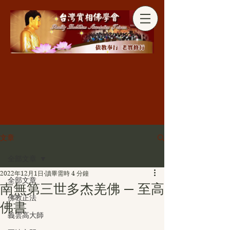
分享
文章
全部文章
2022年12月1日
讀畢需時 4 分鐘
全部文章
南無第三世多杰羌佛 — 至高
佛教正法
佛書
義雲高大師