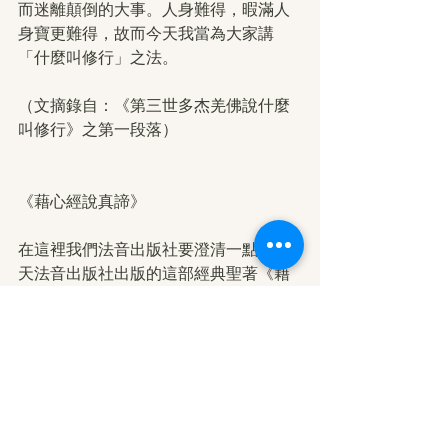
而迷離顛倒的大事。人身難得，暇滿人
身寶更難得，故而今天我當為大家講
「什麼叫修行」之法。
（文摘錄自：《第三世多杰羌佛說什麼
叫修行》之第一段落）
《藉心經說真諦》
在這裡我們法音出版社要澄清一點，今
天法音出版社出版的這部經典聖著《藉
心經說真諦》，是 H.H.第三世多杰羌佛
藉由《心經》文句義理來說法，闡明心
佛眾生的關係，也可以說成是人生宇宙
有情無情變異性和非 變異性、成住壞空
的定義和無成住壞空的真理，佛陀是什
麼？眾生與佛陀是怎麼一回事，了生脫
死是怎么一回事，告訴大家什麼是佛