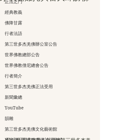
正法之門
經典教義
佛降甘露
行者法語
第三世多杰羌佛辦公室公告
世界佛教總部公告
世界佛教僧尼總會公告
行者簡介
第三世多杰羌佛正法受用
新聞彙總
YouTube
韻雕
第三世多杰羌佛文化藝術館
H.H.第三世多杰羌佛詩詞歌賦