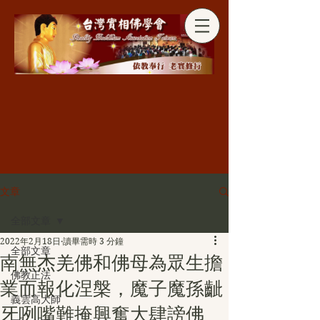
分享
文章
全部文章
2022年2月18日
讀畢需時 3 分鐘
全部文章
南無杰羌佛和佛母為眾生擔
佛教正法
業而報化涅槃，魔子魔孫齜
義雲高大師
牙咧嘴難掩興奮大肆謗佛