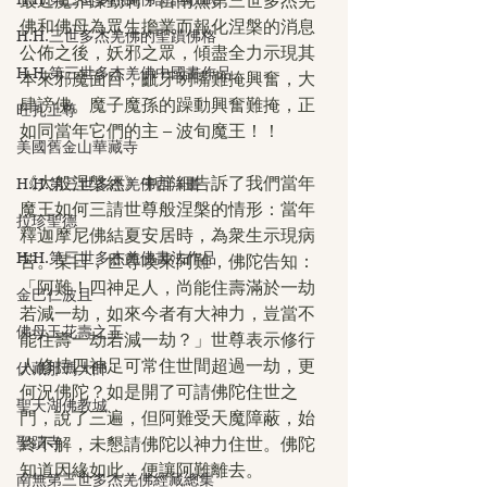
最近魔界躁動啊！自南無第三世多杰羌
佛和佛母為眾生擔業而報化涅槃的消息
H.H.三世多杰羌佛的聖蹟佛格
公佈之後，妖邪之眾，傾盡全力示現其
H.H.第三世多杰羌佛中國畫作品
本來邪魔面目，齜牙咧嘴難掩興奮，大
肆謗佛。魔子魔孫的躁動興奮難掩，正
旺扎上尊
如同當年它們的主 – 波旬魔王！！
美國舊金山華藏寺
《大般涅槃經》中詳細告訴了我們當年
H.H.第三世多杰羌佛西洋畫
魔王如何三請世尊般涅槃的情形：當年
拉珍聖德
釋迦摩尼佛結夏安居時，為衆生示現病
H.H.第三世多杰羌佛書法作品
苦。某日，世尊喚來阿難，佛陀告知：
「阿難！四神足人，尚能住壽滿於一劫
金巴仁波且
若減一劫，如來今者有大神力，豈當不
佛母玉花壽之王
能住壽一劫若減一劫？」世尊表示修行
人修持四神足可常住世間超過一劫，更
伏藏那瑪大師
何況佛陀？如是開了可請佛陀住世之
聖天湖佛教城
門，說了三遍，但阿難受天魔障蔽，始
聖蹟寺
終不解，未懇請佛陀以神力住世。佛陀
知道因緣如此，便讓阿難離去。
南無第三世多杰羌佛經藏總集