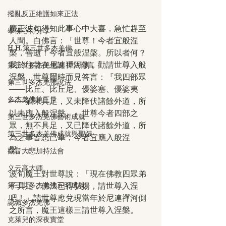
撥亂反正維護如來正法
魔王波旬得知此事心中大喜，急忙趕至
學佛心得分享
人間。白佛言：「世尊！今者宜般涅
H.H.第三世多杰羌佛
槃，善逝！今者宜般涅槃。所以者何？
我於往昔在尼連禪河側，勸請世尊入般
第三世多杰羌佛說 世法哲言
涅槃，世尊爾時而見答言：『我四部眾
第三世多杰羌佛說法
——比丘、比丘尼、優婆塞、優婆夷
多杰羌佛第三世
——猶未具足，又未降伏諸餘外道，所
以未應入般涅槃。』世尊今者四部之
第三世多杰羌佛藝術成就
眾，無不具足，又已降伏諸餘外道，所
第三世多杰羌佛成就與聖蹟
為之事皆悉已畢，今者宜應入般涅
槃。」
觀音大悲加持法會
义云高大师
波旬魔王對世尊說：「現在佛教四眾弟
第三世多杰羌佛五明成就
子具足，佛法已得弘揚，請世尊入涅
吧！」請世尊應兌現當年於尼連禪河側
認識多杰羌佛
之所言，魔王這樣三請世尊入涅槃。
克萊兒的深夜實堂