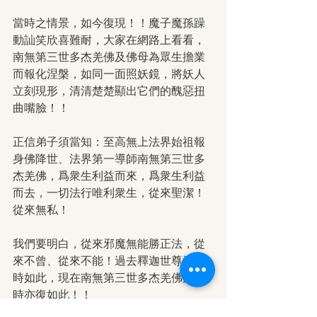
當時之情景，如今復現！！魔子魔孫躁
動訕笑欣喜難耐，大家在網路上看看，
南無第三世多杰羌佛及佛母為眾生擔業
而報化涅槃，如同一面照妖鏡，將妖人
立刻現形，清清楚楚顯出它們的醜惡扭
曲嘴臉！！
正信弟子須當知：至高無上法界始祖報
身佛降世、法界第一導師南無第三世多
杰羌佛，爲衆生利益而來，爲衆生利益
而去，一切法行唯利衆生，從來聖潔！
從來無私！
我們要明白，從來邪魔無能勝正法，從
來不曾、從來不能！過去釋迦世尊涅槃
時如此，現在南無第三世多杰羌佛涅槃
時亦復如此！！