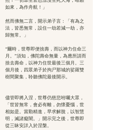
照！一切眾生皆悉漂沒生死大海，唯願
如來，為作舟航！」
然而佛無二言，開示弟子言：「有為之
法，皆悉無常，設住一劫若減一劫，亦
歸無常。」
“爾時，世尊即便捨壽，而以神力住命三
月。”須知，佛陀壽命無量，為應所請而
捨去壽命，以神力住世最後三個月。三
個月後，四眾弟子於拘尸那城的娑羅雙
樹間聚集，聆聽佛陀最後開示。
儘管即將入涅，世尊仍慈悲咐囑大眾，
「世皆無常，會必有離，勿懷憂惱，世
相如是。當勤精進，早求解脫，以智慧
明，滅諸癡闇。」開示完之後，世尊即
從三昧安詳入於涅槃。