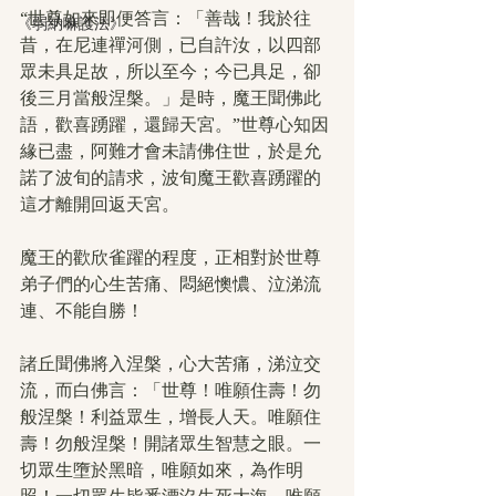
“世尊如來即便答言：「善哉！我於往
《弱納嘛護法》
昔，在尼連禪河側，已自許汝，以四部
眾未具足故，所以至今；今已具足，卻
後三月當般涅槃。」是時，魔王聞佛此
語，歡喜踴躍，還歸天宮。”世尊心知因
緣已盡，阿難才會未請佛住世，於是允
諾了波旬的請求，波旬魔王歡喜踴躍的
這才離開回返天宮。
魔王的歡欣雀躍的程度，正相對於世尊
弟子們的心生苦痛、悶絕懊憹、泣涕流
連、不能自勝！
諸丘聞佛將入涅槃，心大苦痛，涕泣交
流，而白佛言：「世尊！唯願住壽！勿
般涅槃！利益眾生，增長人天。唯願住
壽！勿般涅槃！開諸眾生智慧之眼。一
切眾生墮於黑暗，唯願如來，為作明