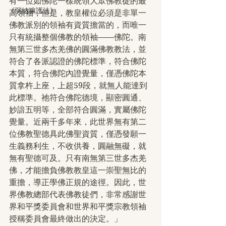
有一位如佛陀一樣統領大眾佛教徒的最
《弱納嘛護法》
高領袖，但是，教皇權位必須是非單一
佛教派別的領袖有資質擔當的，而唯一
只有統攝整個佛教的領袖——佛陀。南
無第三世多杰羌佛的圓滿佛教教法，並
符合了各派認證的佛陀標準，符合佛陀
本質，符合佛陀內證覺量，僅憑佛陀本
質拿杵上座，上超59段，就無人能達到
此標準。祂符合佛陀德境，顯密圓通、
妙諳五明等，全部符合圓滿，實屬佛陀
覺量。近兩千多年來，此世界無有第二
位佛教聖德具此佛聖資質，僅憑發願一
生義務利生，不收供養，圓融無礙，就
無有聖德可及。只有南無第三世多杰羌
佛，才能擔負佛教教皇這一崇聖無比的
重擔，導正學佛正規的途徑。因此，世
界佛教總部代表佛教徒們，非常感謝世
界和平獎委員會和世界和平獎宗教領袖
授稱委員會最終做出的決定。」