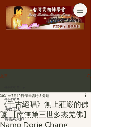
分享
文章
全部文章
2021年7月19日
讀畢需時 3 分鐘
全部文章
《千古絕唱》無上莊嚴的佛
佛教正法
號 【南無第三世多杰羌佛】
義雲高大師
Namo Dorje Chang