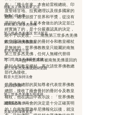
布：「幾十年來，本會給雷根總統、印
撥亂反正維護如來正法
度聖雄甘地、拉賓總理以及很多國家的
學佛心得分享
總統、總理頒授了世界和平獎，從沒有
退回的先例，凡是本會做出的決定並已
H.H.第三世多杰羌佛
經實施了的，是十分嚴肅認真的決定，
第三世多杰羌佛說 世法哲言
絕不予以更改。……南無第三世多杰羌佛
教皇退回佛教教皇的冊封令和教皇權杖
第三世多杰羌佛說法
是無效的，世界佛教教皇只能屬於南無
多杰羌佛第三世
第三世多杰羌佛，任何人無權代替得
第三世多杰羌佛藝術成就
了！」Leggett主席將被南無羌佛退回的
冊封令和教皇權杖，再次請世界佛教總
第三世多杰羌佛成就與聖蹟
部代為接收。
觀音大悲加持法會
世界佛教總部的莫知尊者代表世界佛教
义云高大师
總部，接收了兩會冊封的冊封令及教皇
第三世多杰羌佛五明成就
權杖，他在講話中表示說：「世界佛教
總部認為，兩會的決定是十分正確英明
認識多杰羌佛
的！自南無釋迦牟尼佛報化以後，就沒
克萊兒的深夜實堂