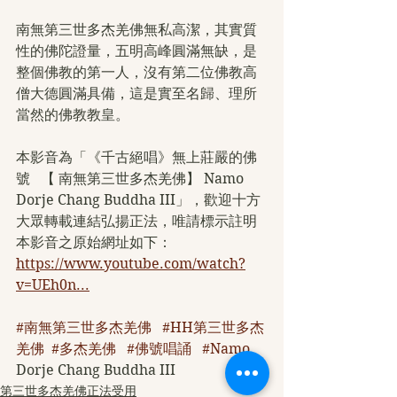
南無第三世多杰羌佛無私高潔，其實質
性的佛陀證量，五明高峰圓滿無缺，是
整個佛教的第一人，沒有第二位佛教高
僧大德圓滿具備，這是實至名歸、理所
當然的佛教教皇。
本影音為「《千古絕唱》無上莊嚴的佛
號   【 南無第三世多杰羌佛】 Namo 
Dorje Chang Buddha III」，歡迎十方
大眾轉載連結弘揚正法，唯請標示註明
本影音之原始網址如下：
https://www.youtube.com/watch?
v=UEh0n...
#南無第三世多杰羌佛
#HH第三世多杰
羌佛
#多杰羌佛
#佛號唱誦
#Namo
Dorje Chang Buddha III
第三世多杰羌佛正法受用