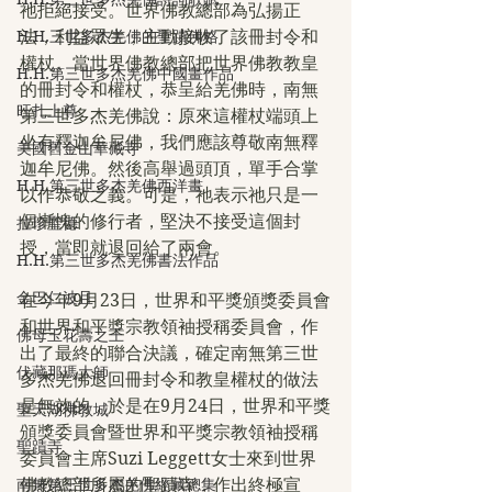
祂拒絕接受。世界佛教總部為弘揚正
法，利益眾生，主動接收了該冊封令和
H.H.三世多杰羌佛的聖蹟佛格
權杖。當世界佛教總部把世界佛教教皇
H.H.第三世多杰羌佛中國畫作品
的冊封令和權杖，恭呈給羌佛時，南無
旺扎上尊
第三世多杰羌佛說：原來這權杖端頭上
坐有釋迦牟尼佛，我們應該尊敬南無釋
美國舊金山華藏寺
迦牟尼佛。然後高舉過頭頂，單手合掌
H.H.第三世多杰羌佛西洋畫
以作恭敬之義。可是，祂表示祂只是一
個慚愧的修行者，堅決不接受這個封
拉珍聖德
授，當即就退回給了兩會。
H.H.第三世多杰羌佛書法作品
金巴仁波且
在今年9月23日，世界和平獎頒獎委員會
和世界和平獎宗教領袖授稱委員會，作
佛母玉花壽之王
出了最終的聯合決議，確定南無第三世
伏藏那瑪大師
多杰羌佛退回冊封令和教皇權杖的做法
是無效的，於是在9月24日，世界和平獎
聖天湖佛教城
頒獎委員會暨世界和平獎宗教領袖授稱
聖蹟寺
委員會主席Suzi Leggett女士來到世界
佛教總部所屬的聖蹟寺，作出終極宣
南無第三世多杰羌佛經藏總集