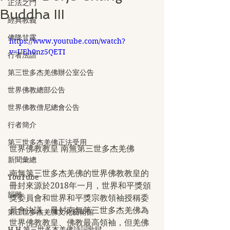
正法之門
Buddha III
經典教義
佛降甘露
https://www.youtube.com/watch?
v=UEh0nz5QETI
行者法語
第三世多杰羌佛辦公室公告
世界佛教總部公告
世界佛教僧尼總會公告
行者簡介
第三世多杰羌佛正法受用
世界佛教教皇 南無第三世多杰羌佛
新聞彙總
南無第三世多杰羌佛的世界佛教教皇的
YouTube
冊封來源於2018年一月，世界和平獎頒
韻雕
獎委員會和世界和平獎宗教領袖授稱委
員會決議，冊封南無第三世多杰羌佛為
第三世多杰羌佛文化藝術館
世界佛教教皇、佛教最高領袖，但羌佛
H.H.第三世多杰羌佛詩詞歌賦