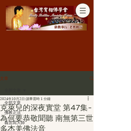
分享
文章
全部文章
2024年10月2日
讀畢需時 1 分鐘
全部文章
克萊兒的深夜實堂 第47集-
佛教正法
為何要恭敬聞聽 南無第三世
義雲高大師
多杰羌佛法音