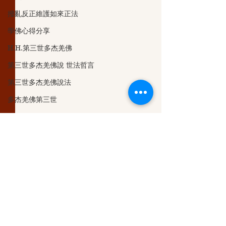
撥亂反正維護如來正法
學佛心得分享
H.H.第三世多杰羌佛
第三世多杰羌佛說 世法哲言
第三世多杰羌佛說法
多杰羌佛第三世
第三世多杰羌佛藝術成就
第三世多杰羌佛成就與聖蹟
觀音大悲加持法會
义云高大师
留言
第三世多杰羌佛五明成就
認識多杰羌佛
克萊兒的深夜實堂
撰寫留言......
克萊兒的深夜實堂 第49
克萊兒的深夜實堂