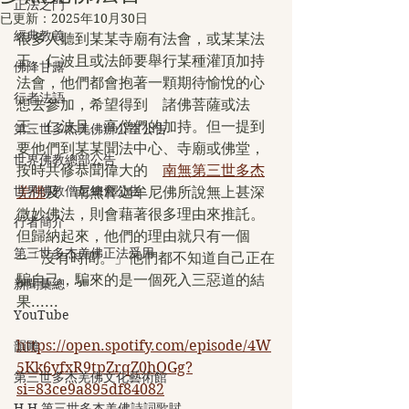
正法之門
已更新：
2025年10月30日
經典教義
很多人聽到某某寺廟有法會，或某某法
王、仁波且或法師要舉行某種灌頂加持
佛降甘露
法會，他們都會抱著一顆期待愉悅的心
行者法語
想去參加，希望得到　諸佛菩薩或法
王、仁波且、高僧們的加持。但一提到
第三世多杰羌佛辦公室公告
要他們到某某聞法中心、寺廟或佛堂，
世界佛教總部公告
按時共修恭聞偉大的　
南無第三世多杰
世界佛教僧尼總會公告
羌佛
及　南無釋迦牟尼佛所說無上甚深
微妙佛法，則會藉著很多理由來推託。
行者簡介
但歸納起來，他們的理由就只有一個
第三世多杰羌佛正法受用
─「沒有時間。」他們都不知道自己正在
騙自己，騙來的是一個死入三惡道的結
新聞彙總
果......
YouTube
https://open.spotify.com/episode/4W
韻雕
5Kk6yfxR9tpZrqZ0hOGg?
第三世多杰羌佛文化藝術館
si=83ce9a895df84082
H.H.第三世多杰羌佛詩詞歌賦