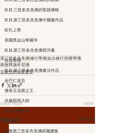
H.H.三世多杰羌佛的聖蹟佛格
H.H.第三世多杰羌佛中國畫作品
旺扎上尊
美國舊金山華藏寺
H.H.第三世多杰羌佛西洋畫
第三世多杰羌佛
修行學佛
如法修行
快樂學佛
拉珍聖德
南無釋迦牟尼佛
H.H.第三世多杰羌佛書法作品
克萊兒的深夜實堂
金巴仁波且
佛母玉花壽之王
伏藏那瑪大師
聖天湖佛教城
查看全部
最新文章
聖蹟寺
南無第三世多杰羌佛經藏總集