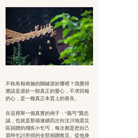
不執有相佈施的關鍵源於哪裡？我覺得
應該是源於一顆真正的愛心，不求回報
的心，是一種真正本質上的善良。
在這裡舉一個真實的例子：“義丐”龔忠
誠，也就是那個連續四次向汶川地震災
區捐贈的殘疾小乞丐，每次都是把自己
當時乞討所得的全部捐贈救災。從他身