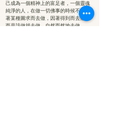
己成為一個精神上的富足者，一個靈魂
純淨的人，在做一切佛事的時候不會因
著某種圖求而去做，因著得到而去做，
而是該做就去做，自然而然地去做。
撰文：籬菊半開
編輯：合立
轉載自：網易 福慧慈緣
https://3g.163.com/dy/article/H1VE9
UDI05526BTH.html?
clickfrom=subscribe
本站註：佛弟子修學如來正法的知見與
受用文章，其內容可能有若干錯誤，故
只能作為參考交流、薰陶鼓勵之用，不
為正見法理依據。