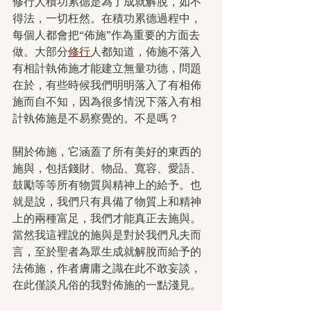
修行人積功累德是為了成就解脫，如不
得法，一切枉然。在積功累德過程中，
每個人都會把“佈施”作為重要的方面去
做。大部分
修行
人都知道，佈施不落入
有相計執佈施才能建立無量功德，問題
在於，有些時候我們明明落入了有相佈
施而自不知，因為很多情況下落入有相
計執佈施是不易察覺的。不是嗎？
關於佈施，它涵蓋了所有美好的東西的
施與，包括錢財、物品、寬容、愛語、
鼓勵等等所有物質與精神上的給予。也
就是說，我們只有具備了物質上和精神
上的兩種富足，我們才能真正去施與。
當然我這裡說的施與是對於我們凡夫而
言，至於聖者為眾生成就解脫而給予的
法佈施，作者膚庸之識在此不敢妄談，
在此僅談凡俗的我對佈施的一點淺見。