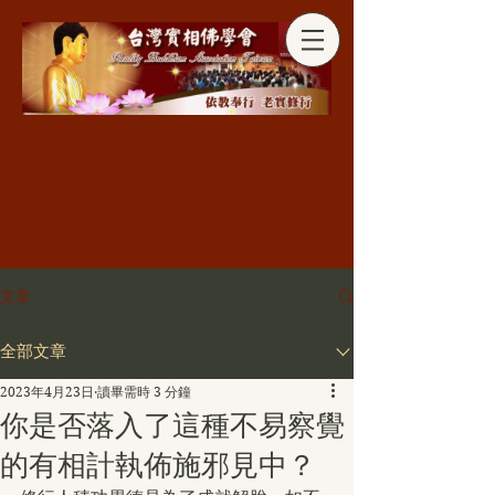
分享
文章
全部文章
2023年4月23日
讀畢需時 3 分鐘
你是否落入了這種不易察覺
的有相計執佈施邪見中？