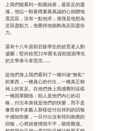
上我們能看到一顆最純善，最富足的靈
魂，他以一顆最樸素最真誠的心捐贈地
震災區，沒有一點他求，僅僅是他想為
災區盡點力，他覺得他能夠為災區盡份
力。
還有十八年資助百餘學生的拾荒老人劉
盛蘭；堅持拾荒21年匿名資助貧困學生
的文學泰斗韋思浩……
從他們身上我們看到了一種叫做“無私”
的東西，一種真心的付出，一種真正精
神上的富足。在他們身上我感覺到這樣
一種因果關係：助人是他們內心的召
喚，付出本身就是他們的快樂，而不是
像世俗中多數人那樣從付出得到的回報
中感知快樂，一旦付出沒有得到相應的
回報，心裡就會憤憤不平，嗔恨難過。
想想我自己就一度深陷這種計執而不能