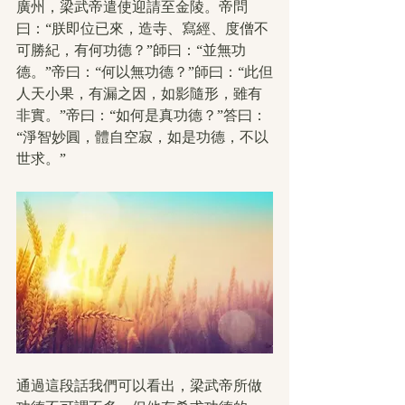
廣州，梁武帝遣使迎請至金陵。帝問
曰：“朕即位已來，造寺、寫經、度僧不
可勝紀，有何功德？”師曰：“並無功
德。”帝曰：“何以無功德？”師曰：“此但
人天小果，有漏之因，如影隨形，雖有
非實。”帝曰：“如何是真功德？”答曰：
“淨智妙圓，體自空寂，如是功德，不以
世求。”
通過這段話我們可以看出，梁武帝所做