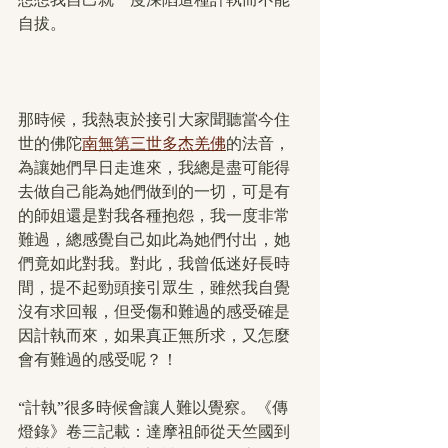
自拔。
那時候，我熱衷於接引大家聞聽當今住
世的佛陀
南無第三世多杰羌佛
的法音，
為讓她們早日走進來，我總是盡可能得
去做自己能為她們做到的一切，可是有
的師姐還是對我各種抱怨，我一度非常
難過，總感覺自己如此為她們付出，她
們竟如此對我。對此，我曾低迷好長時
間，提不起勁頭接引眾生，雖然我自覺
沒有求回報，但受傷和難過的感受確是
因計執而來，如果真正無所求，又怎麼
會有難過的感受呢？！
“計執”很多時候會讓人難以覺察。《傳
燈錄》卷三記載：達摩祖師從天竺國到