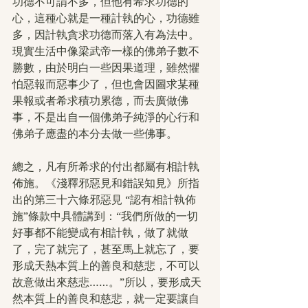
功德不可謂不多，但他有希求功德的
心，這種心就是一種計執的心，功德雖
多，因計執貪求功德而落入有為法中。
現實生活中像梁武帝一樣的佛弟子數不
勝數，由於明白一些因果道理，雖然懼
怕惡報而惡事少了，但也會因圖求某種
果報或者希求積功累德，而去廣做佛
事，不是出自一個佛弟子純淨的心行和
佛弟子應盡的本分去做一些佛事。
總之，凡有所希求的付出都屬有相計執
佈施。《淺釋邪惡見和錯誤知見》所指
出的第三十六條邪惡見 “認有相計執佈
施”條款中具體講到：“我們所做的一切
好事都不能變成有相計執，做了就做
了，完了就完了，甚至馬上就忘了，要
形成天熱本質上的善良和慈悲，不可以
故意做出來慈悲……。”所以，要形成天
然本質上的善良和慈悲，就一定要讓自