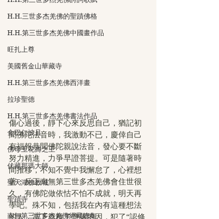
H.H.三世多杰羌佛的聖蹟佛格
H.H.第三世多杰羌佛中國畫作品
旺扎上尊
美國舊金山華藏寺
H.H.第三世多杰羌佛西洋畫
拉珍聖德
H.H.第三世多杰羌佛書法作品
傷心過後，靜下心來反思自己，猶記初
金巴仁波且
聞佛陀法音時，我激動不已，慶倖自己
有福報恭聞佛陀親說法音，發心要不斷
佛母玉花壽之王
努力精進，力爭早證菩提。可是隨著時
伏藏那瑪大師
間推移，不知不覺中我懈怠了，心裡想
著：反正南無第三世多杰羌佛會住世很
聖天湖佛教城
久，有佛陀做依怙不怕不成就，明天再
聖蹟寺
學吧。殊不知，包括我在內有這種想法
南無第三世多杰羌佛經藏總集
的人，當下就種了墮落的因，犯了“認修