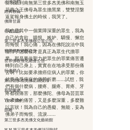
正法之門
當我聽到南無第三世多杰羌佛和南無玉
花壽之王佛母為眾生擔黑業，雙雙涅槃
經典教義
返駕報身佛土的時候，我哭了。
佛降甘露
我也是其中一個業障深重的眾生，我為
行者法語
自己的貪欲、嗔恨、嫉妒、驕慢、懈怠
第三世多杰羌佛辦公室公告
而悔恨！我心痛，因為在佛陀說法中我
世界佛教總部公告
懂得了怎麼樣才是真正為眾生代擔罪
業，那是要依聖力把眾生的罪業痛苦遷
世界佛教僧尼總會公告
轉到自己身上，實實在在地承受那份痛
行者簡介
苦啊！比如要承擔癌症病人的罪業，你
就要承受癌症的痛苦折磨......試想，我
第三世多杰羌佛正法受用
們有個什麼病，腰疼、腿疼、胃疼、牙
新聞彙總
疼都很痛苦，那麼佛陀、佛母為芸芸眾
YouTube
生承擔的痛苦，又是多麼深重，多麼難
以言狀！我為自己的愚癡、無能，妄為
韻雕
佛弟子而悔恨、流淚......
第三世多杰羌佛文化藝術館
H.H.第三世多杰羌佛詩詞歌賦