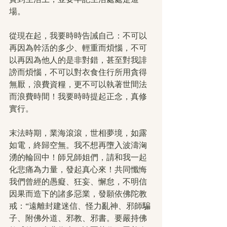
場。
從現在起，我要時時告誡自己：不可以
再因為幹活的多少、輕重而煩惱，不可
以再因為他人的是非對錯，甚至對我誹
謗而煩惱，不可以對衣食住行所用貪得
無厭，浪費資糧，更不可以執著世間法
而浪費時間！我要時時提起正念，真修
實行。
末法時期，業海滾滾，世相夢境，如露
如電，終歸空無。我不想再墮入波濤洶
湧的輪回中！師兄師姐們，請和我一起
化悲痛為力量，發起真心來！共同懺悔
我們曾經的愚癡、狂妄、懈怠，不明信
因果而造下的諸多惡業，發願依佛陀教
戒：“遠離封建迷信、怪力亂神、邪師騙
子、附佛外道、邪教、邪書。要嚴持佛