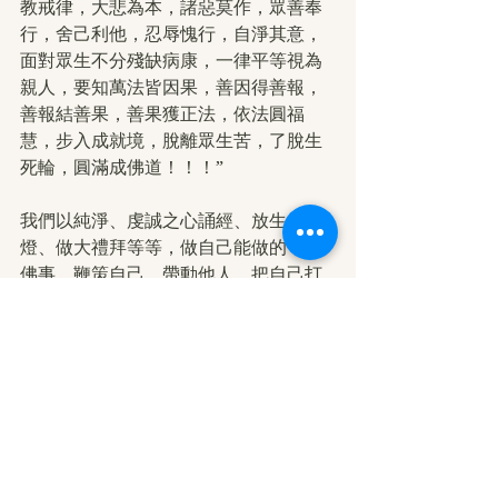
教戒律，大悲為本，諸惡莫作，眾善奉
行，舍己利他，忍辱愧行，自淨其意，
面對眾生不分殘缺病康，一律平等視為
親人，要知萬法皆因果，善因得善報，
善報結善果，善果獲正法，依法圓福
慧，步入成就境，脫離眾生苦，了脫生
死輪，圓滿成佛道！！！”
我們以純淨、虔誠之心誦經、放生、供
燈、做大禮拜等等，做自己能做的一切
佛事，鞭策自己，帶動他人，把自己打
造成能接受聖法的法器，以共同的力量
促成聖法宏傳的因緣。同時至誠祈請慈
悲的佛陀、佛母重返娑婆，長久住世，
救渡我們這些苦難的眾生！我們這些愚
癡的眾生已然警醒了！
撰稿：清寧