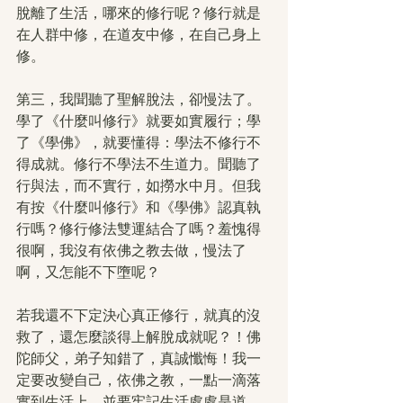
脫離了生活，哪來的修行呢？修行就是
在人群中修，在道友中修，在自己身上
修。
第三，我聞聽了聖解脫法，卻慢法了。
學了《什麼叫修行》就要如實履行；學
了《學佛》，就要懂得：學法不修行不
得成就。修行不學法不生道力。聞聽了
行與法，而不實行，如撈水中月。但我
有按《什麼叫修行》和《學佛》認真執
行嗎？修行修法雙運結合了嗎？羞愧得
很啊，我沒有依佛之教去做，慢法了
啊，又怎能不下墮呢？
若我還不下定決心真正修行，就真的沒
救了，還怎麼談得上解脫成就呢？！佛
陀師父，弟子知錯了，真誠懺悔！我一
定要改變自己，依佛之教，一點一滴落
實到生活上，並要牢記生活處處是道