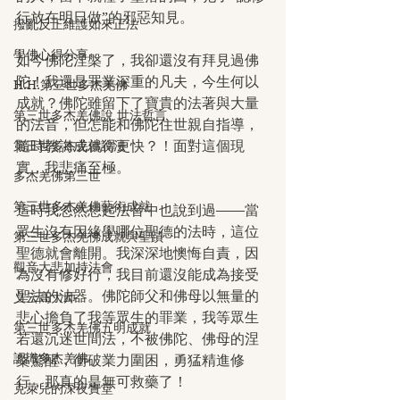
行放在明日做”的邪惡知見。
撥亂反正維護如來正法
學佛心得分享
如今佛陀涅槃了，我卻還沒有拜見過佛
陀！我還是罪業深重的凡夫，今生何以
H.H.第三世多杰羌佛
成就？佛陀雖留下了寶貴的法著與大量
第三世多杰羌佛說 世法哲言
的法音，但怎能和佛陀住世親自指導，
第三世多杰羌佛說法
隨時教誨成就得更快？！面對這個現
實，我悲痛至極。
多杰羌佛第三世
第三世多杰羌佛藝術成就
這時我忽然想起法音中也說到過——當
眾生沒有因緣學哪位聖德的法時，這位
第三世多杰羌佛成就與聖蹟
聖德就會離開。我深深地懊悔自責，因
觀音大悲加持法會
為沒有修好行，我目前還沒能成為接受
聖法的法器。佛陀師父和佛母以無量的
义云高大师
悲心擔負了我等眾生的罪業，我等眾生
第三世多杰羌佛五明成就
若還沉迷世間法，不被佛陀、佛母的涅
認識多杰羌佛
槃驚醒，衝破業力圍困，勇猛精進修
行，那真的是無可救藥了！
克萊兒的深夜實堂