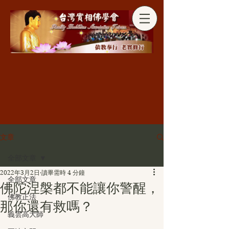
分享
文章
全部文章
2022年3月2日
讀畢需時 4 分鐘
全部文章
佛陀涅槃都不能讓你警醒，
佛教正法
那你還有救嗎？
義雲高大師