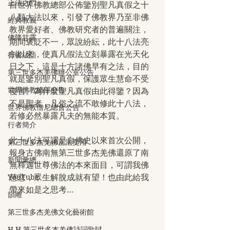
正法之門
自世界佛教總部公佈鑒別聖凡真假之十
八類大法以來，引發了佛教界乃至非佛
經典教義
教界愛好者、佛教研究者的普遍關注，
佛降甘露
期間褒貶不一，眾說紛紜，此十八法亮
劍以來，使真凡假法立刻暴露在光天化
行者法語
日之下，這是十方諸佛早有之法，目的
第三世多杰羌佛辦公室公告
就是鑒別聖凡真假，保護眾生慧命不受
世界佛教總部公告
侵害。為什麼聖凡真假由此得鑒？因為
不是聖者，凡俗之流不敢修此十八法，
世界佛教僧尼總會公告
若修必然暴露凡夫的無能本質。
行者簡介
此十八法可謂是自佛史以來首次公開，
第三世多杰羌佛正法受用
報身古佛南無第三世多杰羌佛還原了南
新聞彙總
無釋迦世尊佛法的本來面目，可謂我佛
YouTube
慈悲，眾生解脫成就有望！也由此給我
帶來如是之思考…
韻雕
第三世多杰羌佛文化藝術館
H.H.第三世多杰羌佛詩詞歌賦