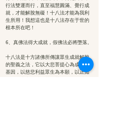
行法雙運而行，直至福慧圓滿、覺行成
就，才能解脫無礙！十八法才能為我利
生所用！我想這也是十八法存在于世的
根本所在吧！
6、真佛法得大成就，假佛法必將墮落。
十八法是十方諸佛所傳讓眾生成就解脫
的聖義之法，它以大悲菩提心為成道之
基因，以慈悲利益眾生為本願，以正知
正見為先導，以般若智慧為結晶，以修
行為基礎，以辨聖凡真假為目的，以最
終導化眾生出離輪回痛苦為根本。相反
假佛法以殘害眾生、斷人慧命為目的，
代表波旬魔王的利益，他們邪知邪見、
全是空洞的佛學理論，沒有實證聖量表
法，因此只能否定真實佛法的存在，以
達到他們維護自身利益的目的！