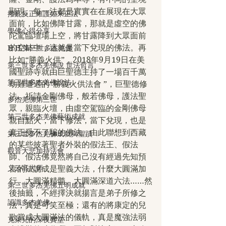
顯現。每一法都是實實在在展現在大眾
撥亂反正維護如來正法
面前，比如佛降甘露，那就是虛空的佛
學佛心得分享
陀駕臨壇場上空，將甘露降到大眾面前
的空缽中，這就是當下兌現的佛法。再
H.H.第三世多杰羌佛
比如“勝義火供”，2018年9月19日在美
第三世多杰羌佛說 世法哲言
國聖跡寺就由巨聖德主持了一場百千萬
第三世多杰羌佛說法
劫難遭遇的“勝義火供法會 ”，巨聖德修
法，祈請金剛佛母，般若佛母，護法聖
多杰羌佛第三世
眾，親臨火壇，由虛空駕臨的金剛佛母
第三世多杰羌佛藝術成就
親自點火，當下修法，當下兌現，也是
真正受不了騙的佛法。由此聯想到西藏
第三世多杰羌佛成就與聖蹟
的某些披著聖者外裝的假法王、假法
觀音大悲加持法會
師、假活佛竟然將自己沒有經過先知預
义云高大师
言的法說成是聖義大法，什麼大圓滿加
行、大圓滿精髓、大圓滿深道六法……然
第三世多杰羌佛五明成就
後抽籤，不經擇決就揚言是弟子所修之
認識多杰羌佛
法，真是可笑至極；還有的將康定的兒
歌當成大圓滿法的儀軌，真是魔強法弱
克萊兒的深夜實堂