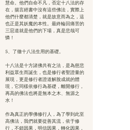
慧命。他們自命不凡，否定十八法的存
在，揚言經書中沒有這些佛法，實際上
他們什麼都清楚，就是故意而為之，這
也正是其妖魔的本性。最終輪回痛苦的
三惡道就是他們的下場，真是悲哉可
憐！
5、了徹十八法生用的基礎。
十八法是十方諸佛共有之法，是為慈悲
利益眾生而誕生，也是修行者聖證量的
展現，更是修行者證道解脫成就的體
現，它同樣依修行為基礎，離開修行，
再高的佛法也將是無本之木、無源之
水！
作為真正的學佛修行人，為了學到此至
高佛法，我們就要從善其流，依于修
行，不錯因果，明信因果，轉化因果，