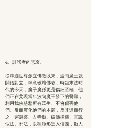
4、誹謗者的悲哀。
從釋迦世尊創立佛教以來，波旬魔王就
開始對立，肆意破壞佛教，時臨末法時
代的今天，魔子魔孫更是倡狂至極，他
們正在兌現當年波旬魔王發下的誓願，
利用我佛慈悲所有眾生、不會傷害他
們、反而度化他們的本願，反其道而行
之，穿袈裟、占寺廟、破佛律儀、宣說
假法、邪法，以種種形進入僧團，斷人