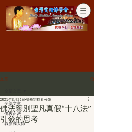
分享
文章
全部文章
2021年8月24日
讀畢需時 5 分鐘
全部文章
佛法鑒別聖凡真假“十八法”
佛教正法
引發的思考
義雲高大師