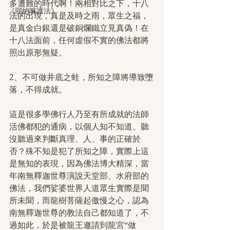
多遭難的時代啊！兩相對比之下，十八
《弱納嘛護法》
法的出現，真是及時之雨，眾生之福，
是真金白銀還是破銅爛鐵立見真偽！在
十八法面前，任何虛假不實的佛法都將
照出原形無疑。
2、不可做井底之蛙，所知之障將導致墮
落，不得成就。
這是很多學佛行人乃至有所成就的法師
活佛都犯的通病，以個人知不知道、聽
沒聽過來判斷真理、人、事的正確於
否？殊不知是犯了所知之障，實際上這
是無知的表現，因為佛法博大精深，當
年南無釋迦世尊演說天堂部、水府部的
佛法，我們娑婆世界人道眾生實際是聞
所未聞，而龍樹菩薩起傲慢之心，認為
南無釋迦世尊的教法自己都知道了，不
過如此，於是被龍王邀請到龍宮“做