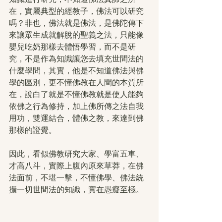
在，實屬典型的經教子，佛法可以研究
嗎？非也，佛法就是佛法，是佛陀傳下
來讓眾生成就解脫的聖義之法，只能像
嬰兒吃奶那樣去體悟學習，而不是研
究，不是作為知識讓您去填充世間法的
什麼學問，其實，他是不知道佛法與佛
學的區別，更不懂佛教在人間的本質所
在，說白了就是不懂佛教就是使人能夠
依佛之行為修持，加上佛所傳之法自我
用功，雙運結合，體佛之教，來達到佛
那樣的證覺。
因此，看似佛教研究大家、學富五車、
才高八斗，實際上腹內原來草莽，在佛
法面前，不堪一擊，不懂佛學、佛法統
攝一切世間法的知識，實在愚癡至極。