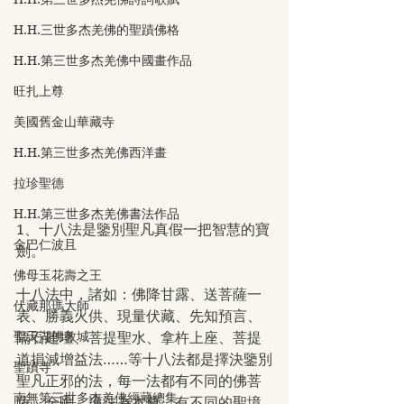
H.H.三世多杰羌佛的聖蹟佛格
H.H.第三世多杰羌佛中國畫作品
旺扎上尊
美國舊金山華藏寺
H.H.第三世多杰羌佛西洋畫
拉珍聖德
H.H.第三世多杰羌佛書法作品
1、十八法是鑒別聖凡真假一把智慧的寶
金巴仁波且
劍。
佛母玉花壽之王
十八法中，諸如：佛降甘露、送菩薩一
伏藏那瑪大師
表、勝義火供、現量伏藏、先知預言、
聖天湖佛教城
隔石建壇、菩提聖水、拿杵上座、菩提
道損減增益法……等十八法都是擇決鑒別
聖蹟寺
聖凡正邪的法，每一法都有不同的佛菩
南無第三世多杰羌佛經藏總集
薩、金剛、護法為本尊，有不同的聖境