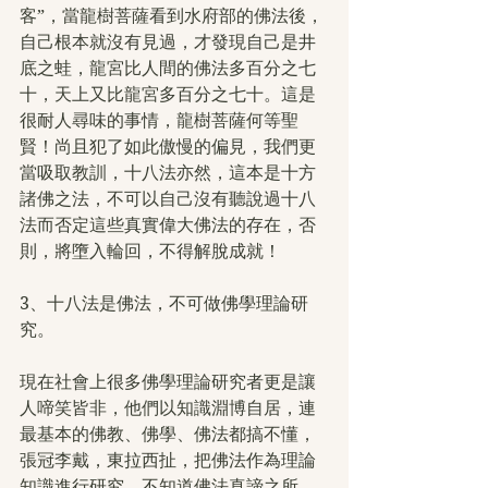
客”，當龍樹菩薩看到水府部的佛法後，
自己根本就沒有見過，才發現自己是井
底之蛙，龍宮比人間的佛法多百分之七
十，天上又比龍宮多百分之七十。這是
很耐人尋味的事情，龍樹菩薩何等聖
賢！尚且犯了如此傲慢的偏見，我們更
當吸取教訓，十八法亦然，這本是十方
諸佛之法，不可以自己沒有聽說過十八
法而否定這些真實偉大佛法的存在，否
則，將墮入輪回，不得解脫成就！
3、十八法是佛法，不可做佛學理論研
究。
現在社會上很多佛學理論研究者更是讓
人啼笑皆非，他們以知識淵博自居，連
最基本的佛教、佛學、佛法都搞不懂，
張冠李戴，東拉西扯，把佛法作為理論
知識進行研究，不知道佛法真諦之所