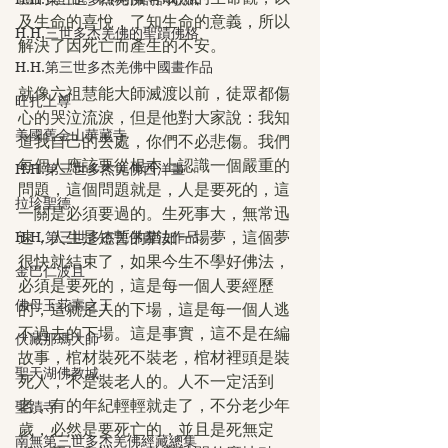
及生命的喜悅，了知生命的意義，所以
H.H.三世多杰羌佛的聖蹟佛格
解決了因死亡而產生的不安。
H.H.第三世多杰羌佛中國畫作品
就像六祖慧能大師滅渡以前，徒眾都傷
旺扎上尊
心的哭泣流淚，但是他對大家說：我知
美國舊金山華藏寺
道我自己的去處，你們不必悲傷。我們
每個人應該要從根本上認識一個嚴重的
H.H.第三世多杰羌佛西洋畫
問題，這個問題就是，人是要死的，這
拉珍聖德
一關是必須要過的。生死事大，無常迅
速，人生是短暫的猶如一場夢，這個夢
H.H.第三世多杰羌佛書法作品
很快就結束了，如果今生不學好佛法，
金巴仁波且
必須是要死的，這是每一個人要經歷
佛母玉花壽之王
的，這就是人的下場，這是每一個人逃
不過去的下場。這是事實，這不是在編
伏藏那瑪大師
故事，棺材裝死不裝老，棺材裡頭是裝
聖天湖佛教城
死人，不是裝老人的。人不一定活到
老，有的年紀輕輕就走了，不分老少年
聖蹟寺
歲，必然是要死亡的，並且是死無定
南無第三世多杰羌佛經藏總集