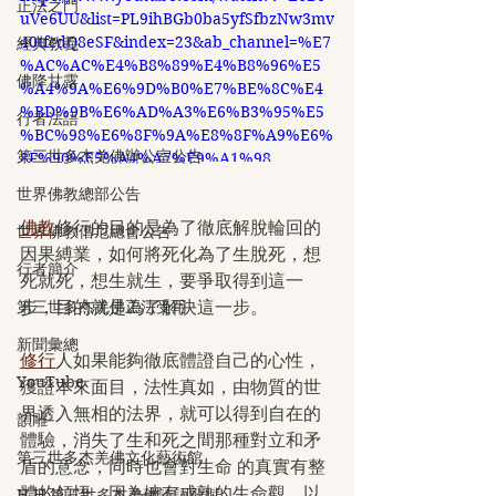
正法之門
uVe6UU&list=PL9ihBGb0ba5yfSfbzNw3mv
40tfcdQ8eSF&index=23&ab_channel=%E7
經典教義
%AC%AC%E4%B8%89%E4%B8%96%E5
佛降甘露
%A4%9A%E6%9D%B0%E7%BE%8C%E4
%BD%9B%E6%AD%A3%E6%B3%95%E5
行者法語
%BC%98%E6%8F%9A%E8%8F%A9%E6%
第三世多杰羌佛辦公室公告
8F%90%E5%A4%A7%E9%A1%98
世界佛教總部公告
佛教
修行的目的是為了徹底解脫輪回的
世界佛教僧尼總會公告
因果縛業，如何將死化為了生脫死，想
行者簡介
死就死，想生就生，要爭取得到這一
步，目的就是為了解決這一步。
第三世多杰羌佛正法受用
新聞彙總
修行
人如果能夠徹底體證自己的心性，
YouTube
獲證本來面目，法性真如，由物質的世
界透入無相的法界，就可以得到自在的
韻雕
體驗，消失了生和死之間那種對立和矛
第三世多杰羌佛文化藝術館
盾的意念，同時也會對生命 的真實有整
體的領悟。因為擁有成熟的生命觀，以
H.H.第三世多杰羌佛詩詞歌賦