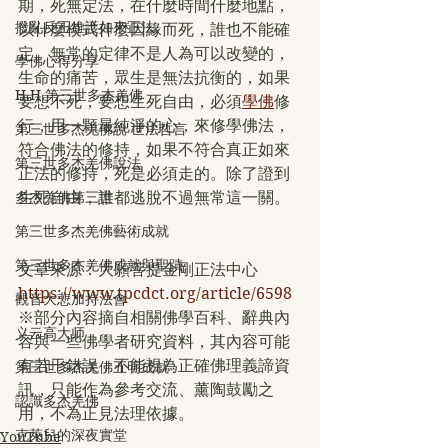
期，死無定法，在什麼時間什麼地點，
撥亂反正維護如來正法
以什麼模式什麼因緣而死，誰也不能確
定。無常的定律不是人為可以改變的，
學佛心得分享
生命的痛苦，眾生是無法抗衡的，如果
H.H.第三世多杰羌佛
要想不死，要想生死自由，必須
學佛
修
行，用一顆最純淨的心，來修學佛法，
第三世多杰羌佛說 世法哲言
符合佛法的修持，如果不符合真正如來
第三世多杰羌佛說法
正法的修持，死是必須走的。除了證到
生死自由，誰都逃脫不過無常這一關。
多杰羌佛第三世
第三世多杰羌佛藝術成就
第三世多杰羌佛成就與聖蹟
文章來源：大願菩提金剛正法中心   
https://www.tpcdct.org/article/6598
觀音大悲加持法會
※部分內容摘自相關佛學百科、辭典內
义云高大师
容與一些佛學者研究資料，其內容可能
有若干錯誤，不能視為正確佛理義諦資
第三世多杰羌佛五明成就
訊，只能作為參考交流、薰陶鼓勵之
認識多杰羌佛
用，不為正見法理依據。
克萊兒的深夜實堂
YouTube