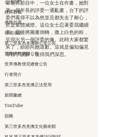
正法之門
某選秀節目中，一位女士在作畫，她對
著一個年長的評委一通亂畫，台下的評
經典教義
委們看得不以為然並且都失去了耐心，
佛降甘露
於是集體滅燈。這位女士忍著委屈繼續
畫，最後將圖畫倒轉，撒上白色的粉，
行者法語
呈現出另一個評委的像。此時大家都驚
第三世多杰羌佛辦公室公告
呆了，紛紛向她道歉。這就是偏知偏見
世界佛教總部公告
導致了誤解，值得我們深思。
世界佛教僧尼總會公告
行者簡介
第三世多杰羌佛正法受用
新聞彙總
YouTube
韻雕
第三世多杰羌佛文化藝術館
H.H.第三世多杰羌佛詩詞歌賦