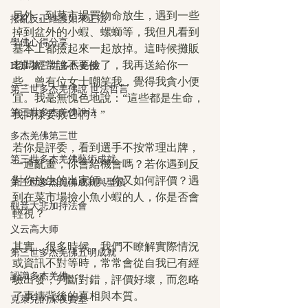
另外，到菜市場買物命放生，遇到一些
撥亂反正維護如來正法
掉到盆外的小蝦、螺螄等，我但凡看到
學佛心得分享
基本上都撿起來一起放掉。這時候攤販
老闆經常說不要撿了，我再送給你一
H.H.第三世多杰羌佛
些。曾有位女士嘲笑我，覺得我貪小便
第三世多杰羌佛說 世法哲言
宜。我毫無愧色地說：“這些都是生命，
第三世多杰羌佛說法
我同樣要救它們！”
多杰羌佛第三世
若你是評委，看到選手不按常理出牌，
第三世多杰羌佛藝術成就
一通亂畫，你會給機會嗎？若你遇到反
對你放生的出家師，你又如何評價？遇
第三世多杰羌佛成就與聖蹟
到在菜市場撿小魚小蝦的人，你是否會
觀音大悲加持法會
輕視？
义云高大师
其實，很多時候，我們不瞭解實際情況
第三世多杰羌佛五明成就
或資訊不對等時，常常會從自我已有經
認識多杰羌佛
驗出發，判斷對錯，評價好壞，而忽略
了事情背後的真相與本質。
克萊兒的深夜實堂