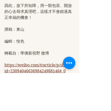
因此，放下所知障，用一顆包容、開放
的心去尋求真理吧，這樣才不會錯過真
正幸福的機會！
撰稿：東山
編輯：悅色
轉載自：學佛新視野 微博
https://weibo.com/ttarticle/p/show?
id=2309404663698424988146#_0
本站註：佛弟子修學如來正法的知見與
受用文章，其內容可能有若干錯誤，故
只能作為參考交流、薰陶鼓勵之用，不
為正見法理依據。
學佛心得分享