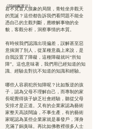
《弱納嘛護法》
君不見盲人摸象的局限，青蛙坐井觀天
的荒誕？這些都告訴我們看問題不能全
憑自己的主觀判斷，應瞭解事物的全
貌，客觀分析，洞察事情的本質。
有時候我們認識出現偏差，誤解甚至惡
意揣測了別人，從某種意義上來說，是
自我設置了障礙，這種障礙就叫“所知
障”。這也意味著，我們用已經知道的知
識、經驗去對抗不知道的知識和經驗。
哪些人容易犯所知障呢？比如叛逆的孩
子，認為父母不理解自己，而專制的家
長呢覺得孩子缺乏社會經驗，聽從父母
安排才是正道。又有的企業家認為藝術
家整天高談闊論，不事生產，有的藝術
家呢認為某些企業家就是暴發戶，渾身
充滿了銅臭味。再比如佛教裡很多人士