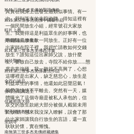
H.H.三世多杰羌佛的聖蹟佛格
其實在我身上也發生過類似事情。有一
次，我到某市的寺院遊覽，得知這裡有
H.H.第三世多杰羌佛中國畫作品
一個民間放生小組，經常號召大家放
旺扎上尊
生。我覺得這是利益眾生的好事啊，也
準備隨喜放生款一同放生。正好有一位
美國舊金山華藏寺
出家師在院子裡，我趕忙請教如何交錢
H.H.第三世多杰羌佛西洋畫
放生？誰知這位出家師父說，放什麼
拉珍聖德
生，要放自己放去，寺院不給你放……態
度非常強硬，我一聽就不高興了，心想
H.H.第三世多杰羌佛書法作品
這哪裡是出家人，缺乏慈悲心，放生是
金巴仁波且
利益眾生的事情，他還如此惡聲惡氣！
我帶著憤憤不平離去。突然有一天，媒
佛母玉花壽之王
體曝光了這個寺廟是被私人承包的，信
伏藏那瑪大師
眾交的放生款絕大部分被個人截留未用
聖天湖佛教城
於放生。想來我沒深入瞭解，誤會了那
位出家師讓我自行放生的言語，還一直
聖蹟寺
耿耿於懷，實在慚愧。
南無第三世多杰羌佛經藏總集