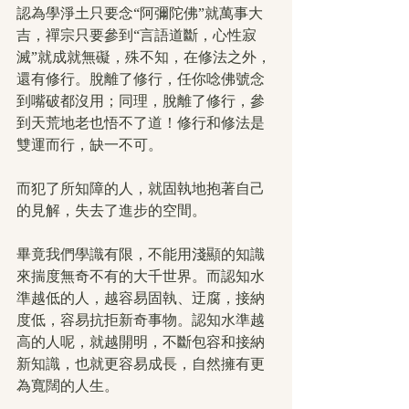
認為學淨土只要念“阿彌陀佛”就萬事大
吉，禪宗只要參到“言語道斷，心性寂
滅”就成就無礙，殊不知，在修法之外，
還有修行。脫離了修行，任你唸佛號念
到嘴破都沒用；同理，脫離了修行，參
到天荒地老也悟不了道！修行和修法是
雙運而行，缺一不可。
而犯了所知障的人，就固執地抱著自己
的見解，失去了進步的空間。
畢竟我們學識有限，不能用淺顯的知識
來揣度無奇不有的大千世界。而認知水
準越低的人，越容易固執、迂腐，接納
度低，容易抗拒新奇事物。認知水準越
高的人呢，就越開明，不斷包容和接納
新知識，也就更容易成長，自然擁有更
為寬闊的人生。