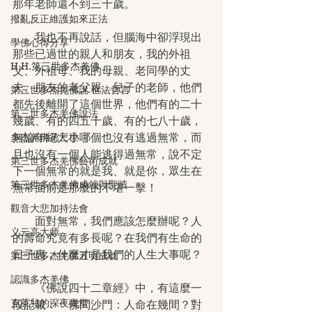
那年老師還不到三十歲。
撥亂反正維護如來正法
　　我也不再說話，但腦海中卻浮現出
學佛心得分享
那些已過世的親人和朋友，我的外祖
H.H.第三世多杰羌佛
父、外祖母、我的母親、老同學的丈
夫、朋友的老父親、兒子的老師，他們
第三世多杰羌佛說 世法哲言
都先後離開了這個世界，他們有的二十
第三世多杰羌佛說法
幾歲、有的四五十歲、有的七八十歲，
無論年紀大小哪個也沒有逃過無常，而
多杰羌佛第三世
且也沒有一個人能逃得過無常，說不定
第三世多杰羌佛藝術成就
下一個無常的就是我、就是你，眾生在
第三世多杰羌佛成就與聖蹟
無常面前是那麼的不堪一擊！
觀音大悲加持法會
　　面對無常，我們應該怎麼辦呢？人
义云高大师
的壽命究竟有多長呢？在我們有生命的
日子裏，什麼才是我們的人生大事呢？
第三世多杰羌佛五明成就
認識多杰羌佛
　　《佛說四十二章經》中，有這麼一
克萊兒的深夜實堂
段記載：「佛問沙門：人命在幾間？對