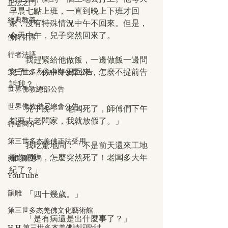
正法之門
早晨七點上班，一直到晚上下班才回
經典教義
家，沒有特殊情況中午不回來。但是，
今天中午，兒子突然回來了。
佛降甘露
行者法語
　　我趕緊給他做飯，一邊做飯一邊問
第三世多杰羌佛辦公室公告
兒子：「你中午要回來，怎麼不提前告
訴我？」
世界佛教總部公告
世界佛教僧尼總會公告
　　兒子說：「老闆死了，師傅們下午
都要去老闆家，我就放假了。」
行者簡介
第三世多杰羌佛正法受用
　　我吃驚地問：「不是前天還來工地
看你們嗎，怎麼突然死了！老闆多大年
新聞彙總
紀了？」
YouTube
韻雕
　　「四十幾歲。」
第三世多杰羌佛文化藝術館
　　「是有病還是出什麼事了？」
H.H.第三世多杰羌佛詩詞歌賦