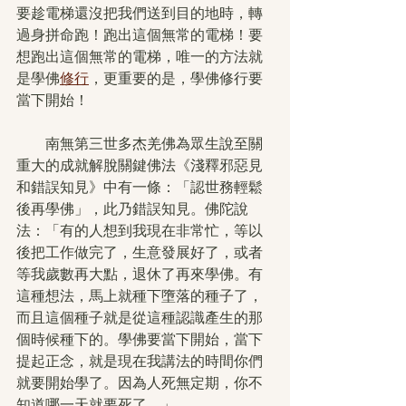
要趁電梯還沒把我們送到目的地時，轉
過身拼命跑！跑出這個無常的電梯！要
想跑出這個無常的電梯，唯一的方法就
是學佛
修行
，更重要的是，學佛修行要
當下開始！
　　南無第三世多杰羌佛為眾生說至關
重大的成就解脫關鍵佛法《淺釋邪惡見
和錯誤知見》中有一條：「認世務輕鬆
後再學佛」，此乃錯誤知見。佛陀說
法：「有的人想到我現在非常忙，等以
後把工作做完了，生意發展好了，或者
等我歲數再大點，退休了再來學佛。有
這種想法，馬上就種下墮落的種子了，
而且這個種子就是從這種認識產生的那
個時候種下的。學佛要當下開始，當下
提起正念，就是現在我講法的時間你們
就要開始學了。因為人死無定期，你不
知道哪一天就要死了。」