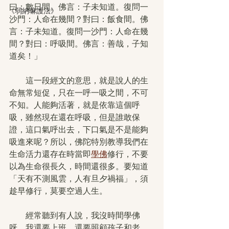
曰：數日間。佛言：子未知道。復問一
《弱納嘛護法》
沙門：人命在幾間？對曰：飯食間。佛
言：子未知道。復問一沙門：人命在幾
間？對曰：呼吸間。佛言：善哉，子知
道矣！」
　　這一段經文的意思，就是說人的生
命無常短促，只在一呼一吸之間，不可
不知。人能夠活著，就是依靠這個呼
吸，雖然現在還在呼吸，但是誰敢保
證，這口氣呼出去，下口氣是不是能夠
吸進來呢？所以，佛陀特別教導我們在
生命活力還存在時當即
學佛
修行，不要
以為生命很長久，時間還很多。要知道
「天有不測風雲，人有旦夕禍福」，須
趁早修行，莫要空過人生。
　　經常聽到有人說，我沒時間學佛
呀，我還要上班，還要照顧孩子和老