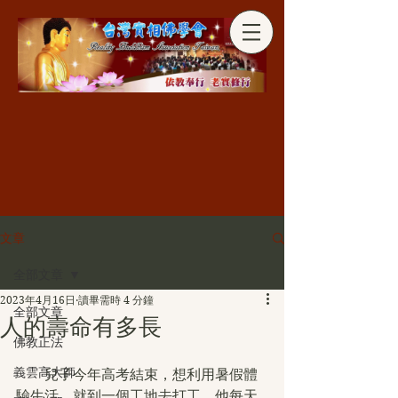
分享
文章
全部文章
2023年4月16日
讀畢需時 4 分鐘
全部文章
人的壽命有多長
佛教正法
義雲高大師
　　兒子今年高考結束，想利用暑假體
驗生活，就到一個工地去打工。他每天