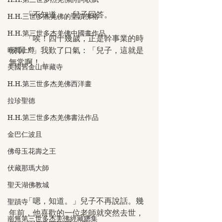
　　「不知道。」兒子回答。
H.H.三世多杰羌佛的聖蹟佛格
H.H.第三世多杰羌佛中國畫作品
　　「唉！四十幾歲，正是幹事業的時
旺扎上尊
候啊！」我歎了口氣：「兒子，這就是
無常啊！」
美國舊金山華藏寺
H.H.第三世多杰羌佛西洋畫
拉珍聖德
H.H.第三世多杰羌佛書法作品
金巴仁波且
佛母玉花壽之王
伏藏那瑪大師
聖天湖佛教城
　　「嗯，知道。」兒子不再說話。幾
聖蹟寺
年前，他喜歡的一位老師就突然去世，
南無第三世多杰羌佛經藏總集