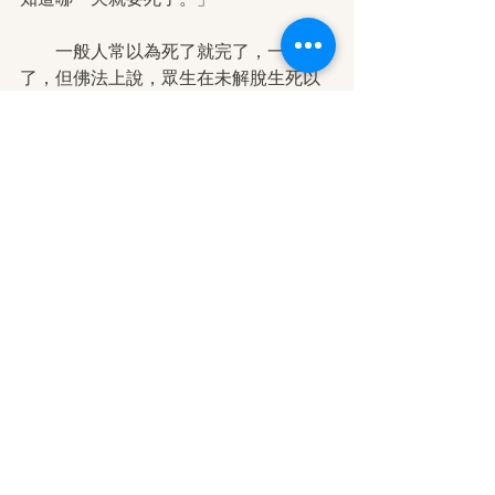
　　一般人常以為死了就完了，一死百
了，但佛法上說，眾生在未解脫生死以
前，於六道中輪迴，轉折流離，受盡諸
苦，不得解脫，所以人的生死才成為大
事，叫做生死大事。
　　在這個世界上，最有價值的是偉大
的佛法，只有佛法才是至高無上的至
寶，能讓眾生解脫生死，除佛法外，就
是生命最有價值。人身難得，暇滿人身
尤殊勝，因此今生要趕快抓住機會，把
佛法學好。人的一生值遇佛法千載難
逢，人的生命一旦失去萬劫難復，若遇
如來正法而不知修學實乃愚癡，千萬莫
與佛擦肩而過！
慚愧佛弟子 滕文