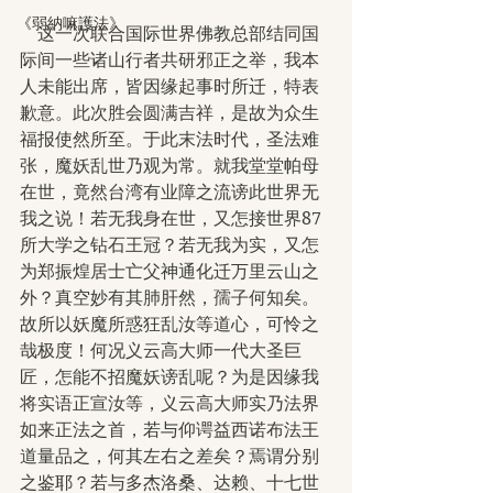
《弱納嘛護法》
　这一次联合国际世界佛教总部结同国
际间一些诸山行者共研邪正之举，我本
人未能出席，皆因缘起事时所迁，特表
歉意。此次胜会圆满吉祥，是故为众生
福报使然所至。于此末法时代，圣法难
张，魔妖乱世乃观为常。就我堂堂帕母
在世，竟然台湾有业障之流谤此世界无
我之说！若无我身在世，又怎接世界87
所大学之钻石王冠？若无我为实，又怎
为郑振煌居士亡父神通化迁万里云山之
外？真空妙有其肺肝然，孺子何知矣。
故所以妖魔所惑狂乱汝等道心，可怜之
哉极度！何况义云高大师一代大圣巨
匠，怎能不招魔妖谤乱呢？为是因缘我
将实语正宣汝等，义云高大师实乃法界
如来正法之首，若与仰谔益西诺布法王
道量品之，何其左右之差矣？焉谓分别
之鉴耶？若与多杰洛桑、达赖、十七世