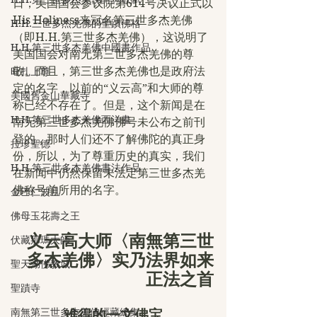
日，美国国会参议院第614号决议正式以
His Holiness来冠名第三世多杰羌佛
H.H.三世多杰羌佛的聖蹟佛格
（即H.H.第三世多杰羌佛），这说明了
H.H.第三世多杰羌佛中國畫作品
美国国会对南无第三世多杰羌佛的尊
敬。而且，第三世多杰羌佛也是政府法
旺扎上尊
定的名字，以前的“义云高”和大师的尊
美國舊金山華藏寺
称已经不存在了。但是，这个新闻是在
H.H.第三世多杰羌佛西洋畫
南无第三世多杰羌佛佛号未公布之前刊
登的，那时人们还不了解佛陀的真正身
拉珍聖德
份，所以，为了尊重历史的真实，我们
H.H.第三世多杰羌佛書法作品
在新闻中仍然保留未法定第三世多杰羌
佛称号前所用的名字。
金巴仁波且
佛母玉花壽之王
义云高大师〈南無第三世
伏藏那瑪大師
多杰羌佛〉实乃法界如来
聖天湖佛教城
正法之首
聖蹟寺
南無第三世多杰羌佛經藏總集
难得的一文佛宝