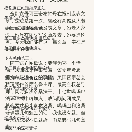
撥亂反正維護如來正法
　金刚亥母阿王诺布帕母在报刊发表文
學佛心得分享
章，这还是第一次。曾经有高僧及大老
级国际人物请求她发表文章，她老人家
H.H.第三世多杰羌佛
说，她没有闲时写文章发表，她要造论
第三世多杰羌佛說 世法哲言
著。今天我们能有这一篇文章，实在是
第三世多杰羌佛說法
太难得的佛宝。
多杰羌佛第三世
　阿王诺布帕母说：要我为哪一个活
第三世多杰羌佛藝術成就
佛、法师或某种事情写一篇文章发表，
那实在是没有过的事情。美国密宗总会
第三世多杰羌佛成就與聖蹟
聘请我作首席名誉主席、最高全权总导
觀音大悲加持法會
师，同时多杰洛桑法王、十七世噶玛巴
义云高大师
法王正式申请加入，成为顾问团成员，
总会要求我为多杰洛桑、噶玛巴和洛桑
第三世多杰羌佛五明成就
珍珠题几句勉励的话，我也没有题。但
認識多杰羌佛
今天我决定不是题辞，而是要写几句宣
告。
克萊兒的深夜實堂