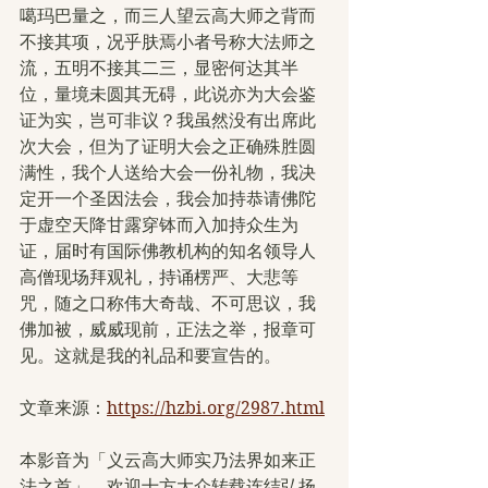
噶玛巴量之，而三人望云高大师之背而
不接其项，况乎肤焉小者号称大法师之
流，五明不接其二三，显密何达其半
位，量境未圆其无碍，此说亦为大会鉴
证为实，岂可非议？我虽然没有出席此
次大会，但为了证明大会之正确殊胜圆
满性，我个人送给大会一份礼物，我决
定开一个圣因法会，我会加持恭请佛陀
于虚空天降甘露穿钵而入加持众生为
证，届时有国际佛教机构的知名领导人
高僧现场拜观礼，持诵楞严、大悲等
咒，随之口称伟大奇哉、不可思议，我
佛加被，威威现前，正法之举，报章可
见。这就是我的礼品和要宣告的。
文章来源：
https://hzbi.org/2987.html
本影音为「义云高大师实乃法界如来正
法之首」，欢迎十方大众转载连结弘扬