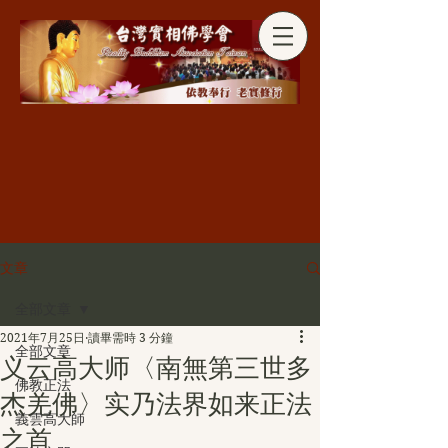
分享
文章
全部文章
2021年7月25日
讀畢需時 3 分鐘
全部文章
义云高大师〈南無第三世多
佛教正法
杰羌佛〉实乃法界如来正法
義雲高大師
之首