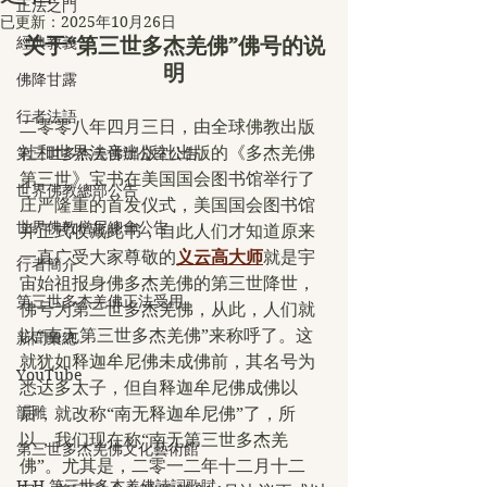
正法之門
已更新：
2025年10月26日
經典教義
关于“第三世多杰羌佛”佛号的说
明
佛降甘露
行者法語
二零零八年四月三日，由全球佛教出版
社和世界法音出版社出版的《多杰羌佛
第三世多杰羌佛辦公室公告
第三世》宝书在美国国会图书馆举行了
世界佛教總部公告
庄严隆重的首发仪式，美国国会图书馆
世界佛教僧尼總會公告
并正式收藏此书，自此人们才知道原来
一直广受大家尊敬的
义云高大师
就是宇
行者簡介
宙始祖报身佛多杰羌佛的第三世降世，
第三世多杰羌佛正法受用
佛号为第三世多杰羌佛，从此，人们就
以“南无第三世多杰羌佛”来称呼了。这
新聞彙總
就犹如释迦牟尼佛未成佛前，其名号为
YouTube
悉达多太子，但自释迦牟尼佛成佛以
韻雕
后，就改称“南无释迦牟尼佛”了，所
以，我们现在称“南无第三世多杰羌
第三世多杰羌佛文化藝術館
佛”。尤其是，二零一二年十二月十二
H.H.第三世多杰羌佛詩詞歌賦