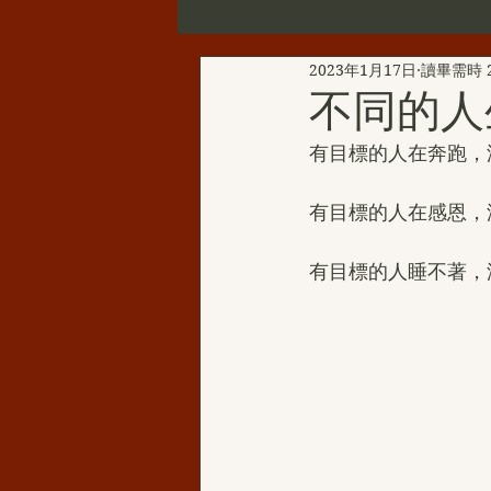
2023年1月17日
讀畢需時 
第三世多杰羌佛辦公室公告
不同的人
有目標的人在奔跑，
新聞彙總
YouTube
韻
有目標的人在感恩，
H.H.三世多杰羌佛的聖蹟佛格
有目標的人睡不著，
H.H.第三世多杰羌佛西洋畫
伏藏那瑪大師
聖天湖佛教城