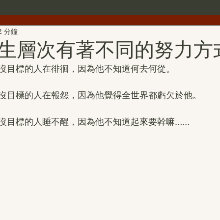
2 分鐘
世界佛教總部公告
世界佛教僧尼總會公告
行者簡介
生層次有著不同的努力方
沒目標的人在徘徊，因為他不知道何去何從。
雕
第三世多杰羌佛文化藝術館
H.H.第三世多杰羌佛詩詞
沒目標的人在報怨，因為他覺得全世界都虧欠於他。
H.H.第三世多杰羌佛中國畫作品
旺扎上尊
美國舊金山
沒目標的人睡不醒，因為他不知道起來要幹嘛……
拉珍聖德
H.H.第三世多杰羌佛書法作品
金巴仁波且
聖蹟寺
南無第三世多杰羌佛經藏總集
撥亂反正維護