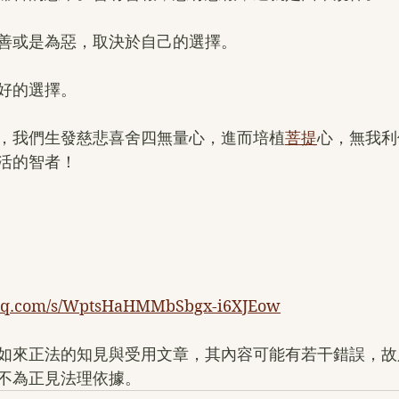
善或是為惡，取決於自己的選擇。
好的選擇。
，我們生發慈悲喜舍四無量心，進而培植
菩提
心，無我利
活的智者！
n.qq.com/s/WptsHaHMMbSbgx-i6XJEow
如來正法的知見與受用文章，其內容可能有若干錯誤，故
不為正見法理依據。