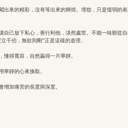
闖出來的精彩，沒有等出來的輝煌。埋怨，只是懦弱的表
讓自己放下私心，善行利他，淡然處世。不能一味順從自
壁立千仞，無欲則剛”正是這樣的道理。
，懂得寬容，自然贏得一片寧靜。
用寧靜的心來換取。
會增加痛苦的長度與深度。