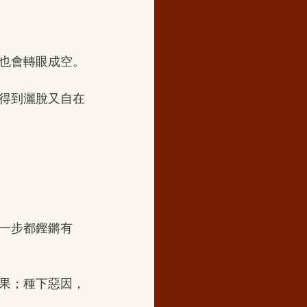
也會轉眼成空。
得到灑脫又自在
一步都鏗鏘有
果；種下惡因，