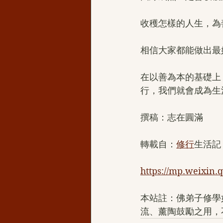
收穫怎樣的人生，為
相信大家都能做出最
在以善為本的基礎上
行，我們就會成為生
撰稿：志在圓滿
轉載自：
修行
生活記
https://mp.weixi
本站註：佛弟子修學
流、薰陶鼓勵之用，