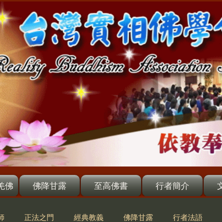
羌佛
佛降甘露
至高佛書
行者簡介
師
正法之門
經典教義
佛降甘露
行者法語