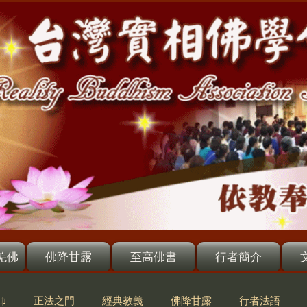
羌佛
佛降甘露
至高佛書
行者簡介
師
正法之門
經典教義
佛降甘露
行者法語