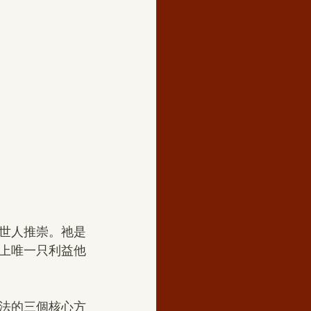
】
世人推崇。祂是
上唯一只利益他
法的三個核心方