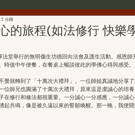
2 分鐘
世界佛教總部公告
世界佛教僧尼總會公告
行者簡介
心的旅程(如法修行 快樂學
雕
第三世多杰羌佛文化藝術館
H.H.第三世多杰羌佛詩詞
正淨法堂舉行的無明傷生功德回向法會及護生活動。感恩師
。時值中午便餐，在餐桌上暢談彼此的學佛心得與感受。
H.H.第三世多杰羌佛中國畫作品
旺扎上尊
美國舊金山
不覺就轉到了「十萬次大禮拜」。一位師姐真誠地分享了
一位師兄也圓滿了十萬次大禮拜，原來這是虔誠心的培養
拉珍聖德
H.H.第三世多杰羌佛書法作品
金巴仁波且
子在修行和修法都很重要。一分誠心一分感應，一分誠心
湧起共鳴，像是被久遠以來的誓願喚醒。那一晚，我便開
聖蹟寺
南無第三世多杰羌佛經藏總集
撥亂反正維護