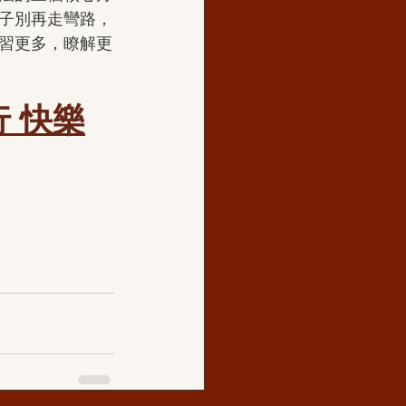
子別再走彎路，
習更多，瞭解更
 快樂