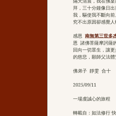
隔天清晨，我在佛桌
拜，三十分鐘像日出
我，驅使我不斷向前
究不出原因卻感覺人
感恩  
南無第三世多
恩  諸佛菩薩摩訶
回向一切眾生，讓更
的慈悲，願師父法體
佛弟子  靜雯  合十
2025/09/11
一場虔誠心的旅程
轉載自：如法修行 