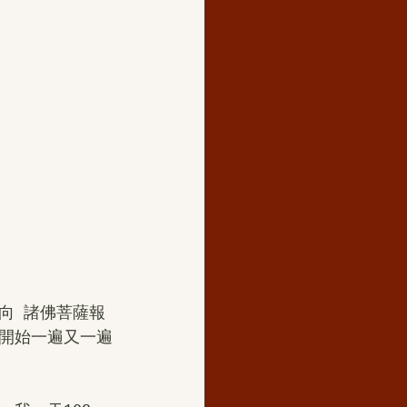
  諸佛菩薩報
開始一遍又一遍