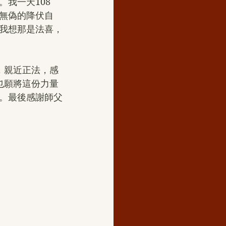
我一天108
無偽的降伏自
我想那是法喜，
，親近正法，感
也願將這份力量
。最後感謝師父