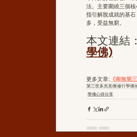
法。主要圍繞三個核
指引解脫成就的基石
多，受益無窮。
本文連結
學佛)
更多文章:
《南無第
第三世多杰羌佛
修行學佛
學佛心得分享