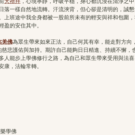
前
大禮拜
，心境寧靜，呼吸平穩，身心都沉浸在清淨之中。
日落一樣自然地流轉。汗流浹背，但心卻是清明的，誠懇
。上班途中我全身都被一股前所未有的輕安與祥和包圍，
輕盈的安住其中。
杰羌佛
為眾生帶來如來正法，自己何其有幸，能走對方向
薩的慈悲護佑與加持。期許自己能夠日日精進、持續不懈，
多人能步上學佛修行之路，為自己和眾生帶來受用與法喜
安康，法輪常轉。
快樂學佛