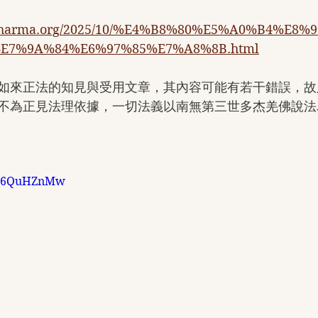
ruedharma.org/2025/10/%E4%B8%80%E5%A0%B4%E8
E7%9A%84%E6%97%85%E7%A8%8B.html
如來正法的知見與受用文章，其內容可能有若干錯誤，故
不為正見法理依據，一切法義以南無第三世多杰羌佛說法
Mw6QuHZnMw