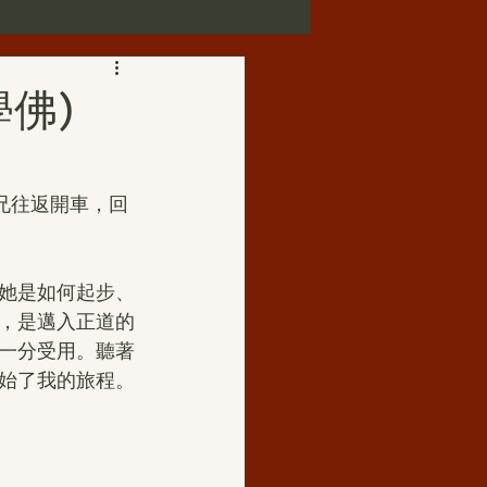
第三世多杰羌佛正法受用
佛)
歌賦
兄往返開車，回
華藏寺
她是如何起步、
，是邁入正道的
佛母玉花壽之王
一分受用。聽著
始了我的旅程。
如來正法