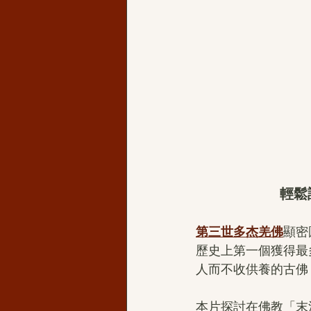
輕鬆
第三世多杰羌佛
顯密
歷史上第一個獲得最
人而不收供養的古佛
本片探討在佛教「末