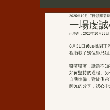
2025年10月17日
讀畢需時 
第三世多杰羌佛辦公室公告
一場虔誠
已更新：
2025年10月23日
新聞彙總
YouTube
韻
8月31日參加桃園
程順載了幾位師兄姐
H.H.三世多杰羌佛的聖蹟佛格
聊著聊著，話題不知
如何堅持的過程。另
H.H.第三世多杰羌佛西洋畫
自我準備，對於佛弟
師兄的分享，我心中
伏藏那瑪大師
聖天湖佛教城