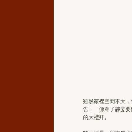
雖然家裡空間不大，
告：「佛弟子靜雯要
的大禮拜。