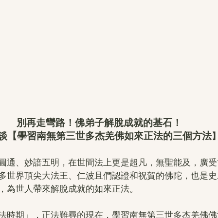
別再走彎路！佛弟子解脫成就的基石！
談【學習南無第三世多杰羌佛如來正法的三個方法
圓通、妙諳五明，在世間法上更是超凡，無聖能及，廣受
多世界頂尖大法王、仁波且們認證和祝賀的佛陀，也是史
，為世人帶來解脫成就的如來正法。
法時期」，正法難尋的現在，學習南無第三世多杰羌佛佛