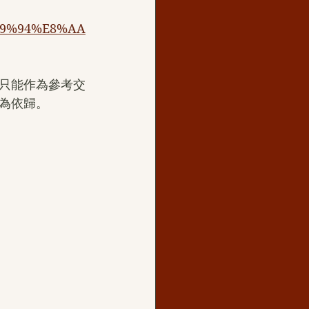
%99%94%E8%AA
只能作為參考交
為依歸。