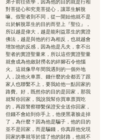
弟子前往依學，因為他的目的就是行相
對菩提心和究竟菩提心，讓眾生解脫
嘛。假聖者則不同，從一開始他就不是
出於解脫眾生的目的而登上『聖位』，
所以越是偉大，越是能利益眾生的實證
佛法，越是與他的行為相反，也就越會
增加他的反感，因為他是凡夫，拿不出
聖者的實證聖量來，所以這些實證聖量
就會成為他斂財撈名的絆腳石令他惱
火。這就像早年間我遇到的一個外地
人，說他火車票、錢什麼的全都丟了跟
家人也聯繫不上，要我給他一點回家的
路費。好，既然你的目的是回家，那我
就幫你回家，我說我幫你買車票買吃
的，再跟警察聯繫保證安全送你回家，
但錢不會給到你手上，他便黑著臉走掉
了，為什麼？因為他是騙子，他的目的
並不是回家，而是騙錢，你真跟他兌現
回家的事就等於擋了他的財路，他就不