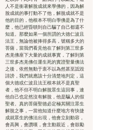
人不是衝著解脫成就來學佛的，因為解
脫成就的事打動不了他，解脫成就不是
他的目的，他根本不明白學佛是為了什
麼，他已經昏聵到自己騙了自己都還不
知道。那麼如果一個所謂的大德仁波且
法王，無論他被捧得多高，號稱多大的
菩薩，當我們看見他在了解到第三世多
杰羌佛座下大量的成就事實，了解到第
三世多杰羌佛任運生死的實證聖量佛法
之後，依然無動于衷不以為然甚至詆毀
誹謗，我們就應該十分清楚地判定，這
個大德或仁波且法王根本就不是真聖
者，他不但不明白解脫眾生這回事，連
他自己也定然沒有解脫，他是騙人的假
聖者。真的菩薩聖德必定極其關注眾生
解脫之事，一當他知道什麼地方有快捷
成就眾生的佛法出現，他會立刻動容，
會高興，會讚嘆，會主動親近，會鼓勵