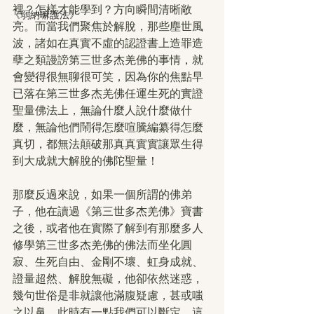
裡？怎樣才能學到？方向瞬間清晰敞
《弱納嘛護法》
亮。而當我們聚焦於解脫，那些塵世風
波，諸如在真實不虛的認證書上造罪造
孽之類謾謗第三世多杰羌佛的事情，就
會變得很無聊很可笑，因為你的焦點早
已落在第三世多杰羌佛任運生死的實證
聖量佛法上，無論什麼人說什麼做什
麼，無論他們鬧得怎麼喧騰編纂得怎麼
真切，都無法顛破那真真實實讓眾生得
到大成就大解脫的佛陀聖量！
那麼反過來說，如果一個所謂的佛弟
子，他在讀過《第三世多杰羌佛》寶書
之後，或者他在實際了解到有那麼多人
修學第三世多杰羌佛的佛法而坐化圓
寂、生死自由、金剛不壞、虹身成就、
證量超然、解脫無礙，他卻依然迷惑，
幾句世俗是非就讓他滿腹疑慮，甚或嗤
之以鼻，此時有一點我們可以斷定，這