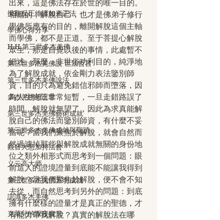
出來，這是佛法存在於世的唯一目的。
撥亂反正維護如來正法
相應的，解脫自己，也才是佛弟子修行
學佛所應有的目的，離開解脫這個主軸
學佛心得分享
而學佛，都不是正道。至于菩提心解脫
H.H.第三世多杰羌佛
眾生，那是自覺以後的事情，此處暫不
細述。那麼，非世俗功利目的，純淨地
第三世多杰羌佛說 世法哲言
為了解脫成就，依金剛力表法鑒別師
第三世多杰羌佛說法
資，目的只為避免錯信邪師而墮落，因
為人生光陰非常短暫，一旦走錯路誤了
多杰羌佛第三世
時間，解脫就無望了，因此為求真能解
第三世多杰羌佛藝術成就
脫自己的佛法而鑒別師資，有什麼不妥
第三世多杰羌佛成就與聖蹟
當呢？當我們聚焦於解脫，就會自然而
然過濾掉那些與解脫成就無關的身份地
觀音大悲加持法會
位之類外相形式而思考到一個問題：眼
义云高大师
前這人的證境證量到底能不能讓我得到
解脫？當我們聚焦於解脫，便不會不知
第三世多杰羌佛五明成就
去從，而自然思考到另外的問題：到底
認識多杰羌佛
擁有什麼樣的證量才是真正的聖德，才
克萊兒的深夜實堂
有能力帶我解脫？真實的解脫法在哪