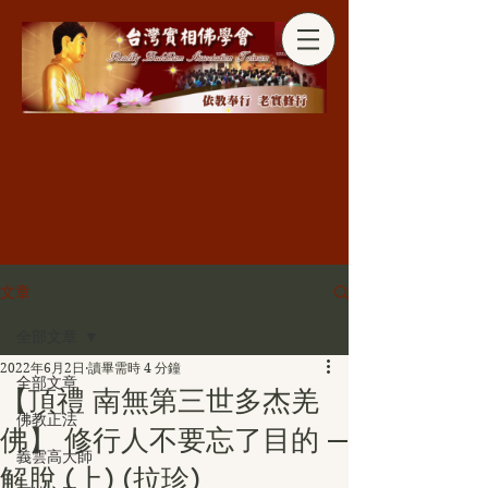
分享
文章
全部文章
2022年6月2日
讀畢需時 4 分鐘
全部文章
【頂禮 南無第三世多杰羌
佛教正法
佛】 修行人不要忘了目的 —
義雲高大師
解脫 (上) (拉珍)