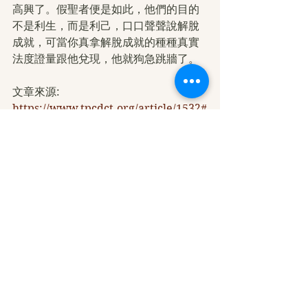
高興了。假聖者便是如此，他們的目的
不是利生，而是利己，口口聲聲說解脫
成就，可當你真拿解脫成就的種種真實
法度證量跟他兌現，他就狗急跳牆了。
文章來源: 
https://www.tpcdct.org/article/1532#
d...
本影音為「【頂禮   南無第三世多杰羌
佛】 修行人不要忘了目的 — 解脫 (上)  
(拉珍) 」，歡迎十方大眾轉載連結弘揚
正法，唯請標示註明本影音之原始網址
如下：
https://www.youtube.com/watch?
v=pGfUU...
YouTube
學佛心得分享