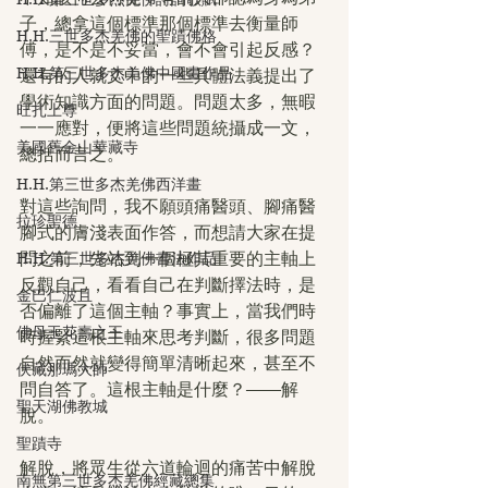
子，總拿這個標準那個標準去衡量師
H.H.三世多杰羌佛的聖蹟佛格
傅，是不是不妥當，會不會引起反感？
H.H.第三世多杰羌佛中國畫作品
還有的人就文中的一些具體法義提出了
學術知識方面的問題。問題太多，無暇
旺扎上尊
一一應對，便將這些問題統攝成一文，
美國舊金山華藏寺
總括而言之。
H.H.第三世多杰羌佛西洋畫
對這些詢問，我不願頭痛醫頭、腳痛醫
拉珍聖德
腳式的膚淺表面作答，而想請大家在提
問之前，先站到一個極其重要的主軸上
H.H.第三世多杰羌佛書法作品
反觀自己，看看自己在判斷擇法時，是
金巴仁波且
否偏離了這個主軸？事實上，當我們時
佛母玉花壽之王
時握緊這根主軸來思考判斷，很多問題
自然而然就變得簡單清晰起來，甚至不
伏藏那瑪大師
問自答了。這根主軸是什麼？——解
聖天湖佛教城
脫。
聖蹟寺
解脫，將眾生從六道輪迴的痛苦中解脫
南無第三世多杰羌佛經藏總集