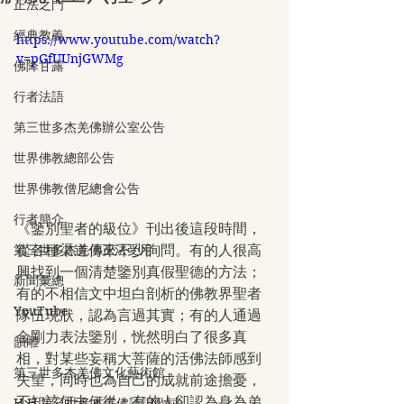
正法之門
經典教義
https://www.youtube.com/watch?
v=pGfUUnjGWMg
佛降甘露
行者法語
第三世多杰羌佛辦公室公告
世界佛教總部公告
世界佛教僧尼總會公告
行者簡介
《鑒別聖者的級位》刊出後這段時間，
從各種渠道傳來不少詢問。有的人很高
第三世多杰羌佛正法受用
興找到一個清楚鑒別真假聖德的方法；
新聞彙總
有的不相信文中坦白剖析的佛教界聖者
YouTube
隊伍現狀，認為言過其實；有的人通過
金剛力表法鑒別，恍然明白了很多真
韻雕
相，對某些妄稱大菩薩的活佛法師感到
第三世多杰羌佛文化藝術館
失望，同時也為自己的成就前途擔憂，
不知該何去何從；有的人卻認為身為弟
H.H.第三世多杰羌佛詩詞歌賦