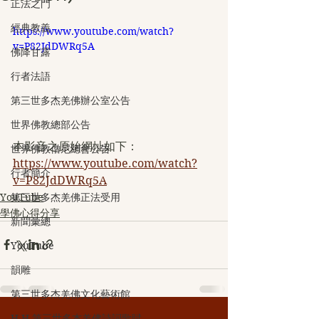
正法之門
經典教義
https://www.youtube.com/watch?
v=P82JdDWRq5A
佛降甘露
行者法語
第三世多杰羌佛辦公室公告
世界佛教總部公告
本影音之原始網址如下：
世界佛教僧尼總會公告
https://www.youtube.com/watch?
行者簡介
v=P82JdDWRq5A
YouTube
第三世多杰羌佛正法受用
學佛心得分享
新聞彙總
YouTube
韻雕
第三世多杰羌佛文化藝術館
H.H.第三世多杰羌佛詩詞歌賦