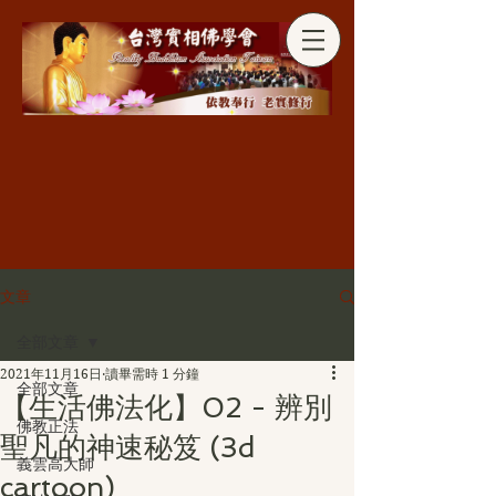
分享
文章
全部文章
2021年11月16日
讀畢需時 1 分鐘
全部文章
【生活佛法化】02 - 辨別
佛教正法
聖凡的神速秘笈 (3d
義雲高大師
cartoon)