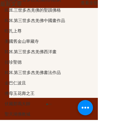
查看全部
最新文章
H.H.三世多杰羌佛的聖蹟佛格
H.H.第三世多杰羌佛中國畫作品
旺扎上尊
美國舊金山華藏寺
H.H.第三世多杰羌佛西洋畫
拉珍聖德
H.H.第三世多杰羌佛書法作品
金巴仁波且
佛母玉花壽之王
伏藏那瑪大師
聖天湖佛教城
聖蹟寺
留言
南無第三世多杰羌佛經藏總集