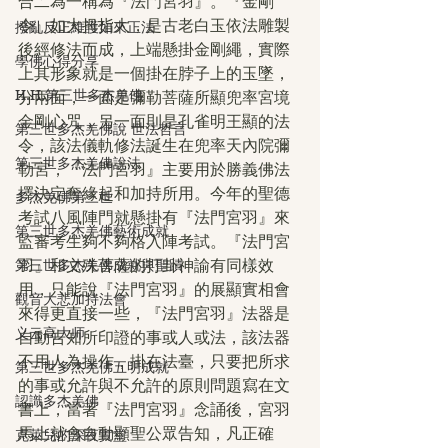
合二為一稱為『法門宮羽』。『金剛
令』如大拇指大，是古老白玉依法雕製
撥亂反正維護如來正法
後經修法而成，上端懸掛金剛繩，實際
學佛心得分享
上其形象就是一個掛在脖子上的玉墜，
H.H.第三世多杰羌佛
分兩面，一面是彌勒菩薩所顯兜率宮境
金剛心咒，另一面則是孔雀明王顯的法
第三世多杰羌佛說 世法哲言
令，該法儀軌修法誕生在兜率天內院彌
第三世多杰羌佛說法
勒宮，『法門宮羽』主要用於勝義佛法
擇決定奪緣起和加持所用。今年的聖德
多杰羌佛第三世
考試八風陣門就懸掛有『法門宮羽』來
第三世多杰羌佛藝術成就
監審考生夠不夠格入陣考試。『法門宮
第三世多杰羌佛成就與聖蹟
羽』和文殊菩薩的打卦神諭有同樣效
用，只能說『法門宮羽』的展顯實相會
觀音大悲加持法會
來得更直接一些，『法門宮羽』法器是
义云高大师
自動告知所印證的事或人或法，該法器
不用人為操作，掛在法臺，只要把所求
第三世多杰羌佛五明成就
的事或允許與不允許的原則問題寫在文
認識多杰羌佛
書上，當著『法門宮羽』念誦後，宮羽
馬上就會自動顯聖公眾告知，凡正確
克萊兒的深夜實堂