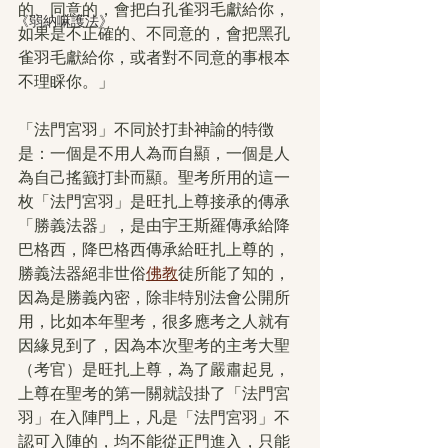
的、同意的，會把白孔雀羽毛獻給你，
《弱納嘛護法》
如果是不正確的、不同意的，會把黑孔
雀羽毛獻給你，或者對不同意的事根本
不理睬你。」
「法門宮羽」不同於打卦神諭的特徴
是：一個是不用人為而自顯，一個是人
為自己搖籖打卦而顯。聖考所用的這一
枚「法門宮羽」是旺扎上尊接承的傳承
「勝義法器」，是由宇王斯羅傳承給降
巴格西，降巴格西傳承給旺扎上尊的，
勝義法器絕非世俗
佛教
徒所能了知的，
因為是勝義內密，除非特別法會公開所
用，比如本年聖考，很多應考之人就有
因緣見到了，因為本次聖考的主考大聖
（考官）是旺扎上尊，為了嚴肅起見，
上尊在聖考的第一關就設掛了「法門宮
羽」在入陣門上，凡是「法門宮羽」不
認可入陣的，均不能從正門進入，只能