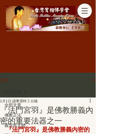
分享
文章
全部文章
1月1日
讀畢需時 2 分鐘
全部文章
『法門宮羽』是佛教勝義內
佛教正法
密的重要法器之一
義雲高大師
『法門宮羽』是佛教勝義內密的