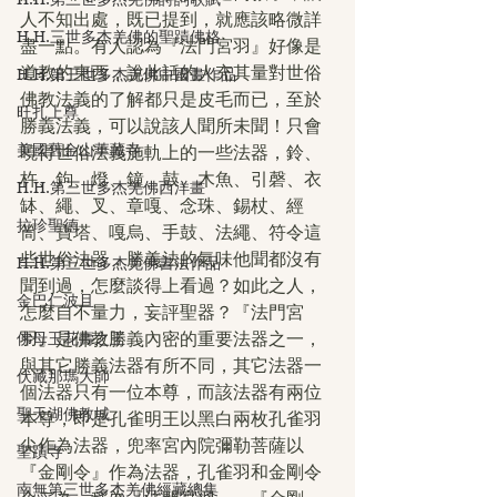
人不知出處，既已提到，就應該略微詳
H.H.三世多杰羌佛的聖蹟佛格
盡一點。有人認為『法門宮羽』好像是
道教的東西，說此話的人充其量對世俗
H.H.第三世多杰羌佛中國畫作品
佛教法義的了解都只是皮毛而已，至於
旺扎上尊
勝義法義，可以說該人聞所未聞！只會
美國舊金山華藏寺
曉得世俗法義施軌上的一些法器，鈴、
杵、鉤、燈、鐘、鼓、木魚、引磬、衣
H.H.第三世多杰羌佛西洋畫
缽、繩、叉、章嘎、念珠、錫杖、經
拉珍聖德
筒、寶塔、嘎烏、手鼓、法繩、符令這
些世俗法器，勝義法的氣味他聞都沒有
H.H.第三世多杰羌佛書法作品
聞到過，怎麼談得上看過？如此之人，
金巴仁波且
怎麼自不量力，妄評聖器？『法門宮
佛母玉花壽之王
羽』是佛教勝義內密的重要法器之一，
與其它勝義法器有所不同，其它法器一
伏藏那瑪大師
個法器只有一位本尊，而該法器有兩位
聖天湖佛教城
本尊，即是孔雀明王以黑白兩枚孔雀羽
尖作為法器，兜率宮內院彌勒菩薩以
聖蹟寺
『金剛令』作為法器，孔雀羽和金剛令
南無第三世多杰羌佛經藏總集