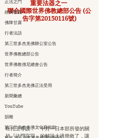
正法之門
重要法器之一 
聯合國際世界佛教總部公告 (公
經典教義
告字第20150116號)
佛降甘露
行者法語
第三世多杰羌佛辦公室公告
世界佛教總部公告
世界佛教僧尼總會公告
行者簡介
第三世多杰羌佛正法受用
新聞彙總
YouTube
韻雕
第三世多杰羌佛文化藝術館
旺扎上尊說：「十月一日本部所發的關
於『法門宮羽』的解說太過簡敘了，讓
H.H.第三世多杰羌佛詩詞歌賦