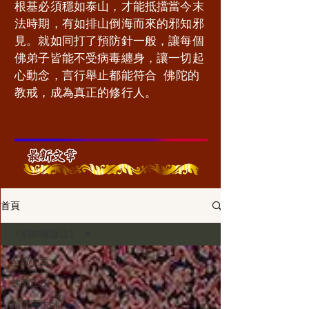
根基必須穩如泰山，才能抵擋當今末
法時期，有如排山倒海而來的邪知邪
見。就如同打了預防針一般，讓每個
佛弟子皆能不受病毒纏身，讓一切起
心動念，言行舉止都能符合 佛陀的
教戒，成為真正的修行人。
                           
首頁
《弱納嘛護法》
全部文章
佛教正法
義雲高大師