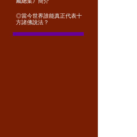
◎《南無第三世多杰羌佛經
給我一顆紅色的活性金剛丸，我
藏總集》簡介
◎
當今世界誰能真正代表十
方諸佛說法？