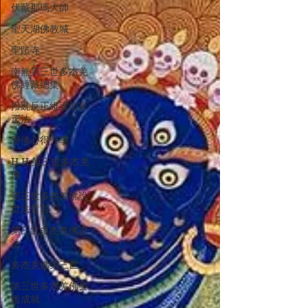
伏藏那瑪大師
聖天湖佛教城
聖蹟寺
南無第三世多杰羌
佛經藏總集
撥亂反正維護如來
正法
學佛心得分享
H.H.第三世多杰羌
佛
第三世多杰羌佛說
世法哲言
第三世多杰羌佛說
法
多杰羌佛第三世
第三世多杰羌佛藝
術成就