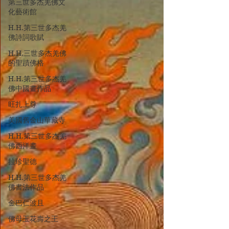
第三世多杰羌佛文
化藝術館
H.H.第三世多杰羌
佛詩詞歌賦
H.H.三世多杰羌佛
的聖蹟佛格
H.H.第三世多杰羌
佛中國畫作品
旺扎上尊
美國舊金山華藏寺
H.H.第三世多杰羌
佛西洋畫
拉珍聖德
H.H.第三世多杰羌
佛書法作品
金巴仁波且
佛母玉花壽之王