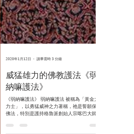
2020年1月12日
讀畢需時 3 分鐘
威猛雄力的佛教護法《弱
納嘛護法》
《弱納嘛護法》 弱納嘛護法 被稱為「黃金大
力士」，以勇猛威神之力著稱，祂是誓願保護
佛法，特別是護持格魯派創始人宗喀巴大師及
其法脈的護法神。 黃金大力士的象徵： 「黃