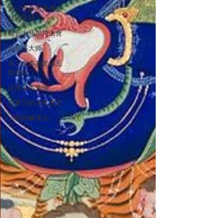
第三世多杰羌佛成
就與聖蹟
觀音大悲加持法會
义云高大师
第三世多杰羌佛五
明成就
認識多杰羌佛
克萊兒的深夜實堂
《弱納嘛護法》