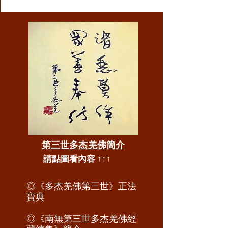
金」可能象徵其珍貴、堅固不壞和殊勝的成
就；「大力士」則代表其力量強大，能迅速有
效地為其所護持的行者摧伏魔障、遣除違緣。
在藏傳 佛教 的傳統中，許多成就者或祖師都
有其特定的主要護法，這些護法承擔著護衛修
行者、協助弘法事業、遣除障礙的職責。弱納
嘛護法正是以祂強大的力量來履行這一職責。
宗喀巴大師是藏傳佛教史上極為重要的祖師，
他復興了清淨的戒律與教法，創立了格魯派
（黃教）。據傳，弱納嘛護法在宗喀巴大師的
修行或弘法過程中，曾扮演了遮止障難、助緣
成就的角色。例如，文獻提到宗喀巴大師曾修
持大威德金剛來遮止壽命的災難，這說明他在
第三世多杰羌佛簡介
面對重大障礙時，會依賴特定的本尊或護法來
​請點圖看內容 ↑↑↑
獲得加持和保護。 參考閱讀: 佛陀師父有一次
對我說：「仁波且要修護法，尤其在弘法事業
上，護法會來協助你，我將 為你舉行一個弱
◎《多杰羌佛第三世》正法
寶典
納嘛護法內密灌頂，該護法曾經是 宗喀巴大
師的護法。」 在莊嚴的壇城裡， 佛陀師父交