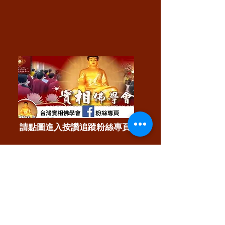
​請點圖進入按讚追蹤粉絲專頁↑
​文章分類
全部文章
(976)
976 篇文章
佛教正法
(60)
60 篇文章