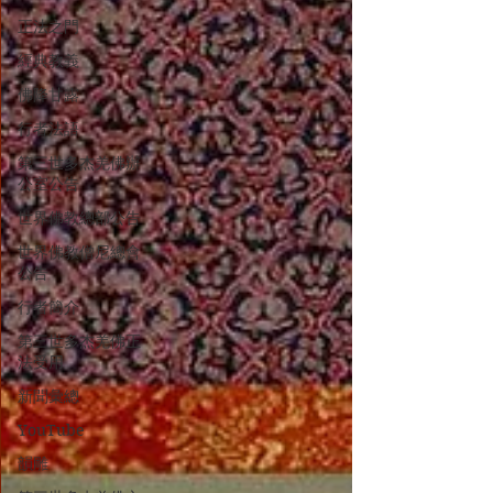
正法之門
經典教義
佛降甘露
行者法語
第三世多杰羌佛辦
公室公告
世界佛教總部公告
世界佛教僧尼總會
公告
行者簡介
第三世多杰羌佛正
法受用
新聞彙總
YouTube
韻雕