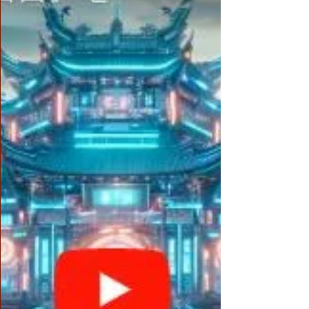
為氣候的，外表好看而內境劣昧的人終究不能
登堂入室，成就大業。正如像空心的竹子，外
表高升青奇，其實皮薄心空，就不能作棟樑之
材，因為它會遇浪即折，遇力即碎，又怎麼能
拿去作中流砥柱呢？