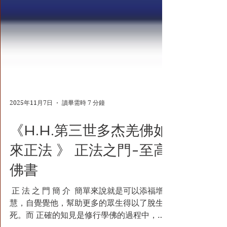
2025年11月7日
讀畢需時 7 分鐘
《H.H.第三世多杰羌佛如
來正法 》 正法之門-至高
佛書
​​ 正 法 之 門 簡 介 ​ 簡單來說就是可以添福增
慧，自覺覺他，幫助更多的眾生得以了脫生