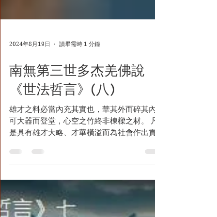
2024年8月19日
讀畢需時 1 分鐘
南無第三世多杰羌佛說
《世法哲言》(八)
雄才之料必當內充其實也，華其外而碎其內弗
可大器而登堂，心空之竹終非棟樑之材。 凡
是具有雄才大略、才華橫溢而為社會作出貢獻
的人，必須既具有充實的內心世界，深厚的道
德修養，又必須具有淵博的學識。有的人，表
面上看起來很有學問，夸夸其談，頭頭是道，
但內心空虛，靈魂蒼白，這樣的人是絕不能成