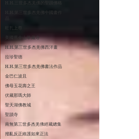
H.H.三世多杰羌佛的聖蹟佛格
H.H.第三世多杰羌佛中國畫作
品
旺扎上尊
美國舊金山華藏寺
H.H.第三世多杰羌佛西洋畫
拉珍聖德
H.H.第三世多杰羌佛書法作品
金巴仁波且
佛母玉花壽之王
伏藏那瑪大師
聖天湖佛教城
聖蹟寺
南無第三世多杰羌佛經藏總集
撥亂反正維護如來正法