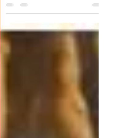
死。而 正確的知見是修行學佛的過程中，最
重要的基礎之一，根基必須穩如泰山，才能抵
擋當今末法時期，有如排山倒海而來的邪知邪
見。就如同打了預防針一般，讓每個佛弟子皆
能不受病毒纏身，讓一切起心動念，言行舉止
都能符合 佛陀的教戒，成為真正的修行人。
正確的知見可以從恭讀經典和恭聞法音中點滴
累積，兩者就像光明解脫之道入口的兩扇門板
一般，兩扇門板都向前推開了，跨進去自是一
片光明。但必須注意的是，所恭讀學習之經典
必須是佛教的經書和典籍，所恭聞學習之法音
也必須是佛陀的說法和開示。 什麼是佛教正
統的經典和法音呢？能夠展顯佛陀圓滿智慧的
經典與法音就是佛弟子們的學習依據。除了正
統佛教遺留下來的經典之外， 多杰羌佛第三
世雲高益西諾布之論著和開示法音，以及
《多杰羌佛第三世》 這一寶書，更是每個佛
弟子所必須學習的，因為這些無非是 第三世
多杰羌佛雲高益西諾布帶給當今娑婆世界之至