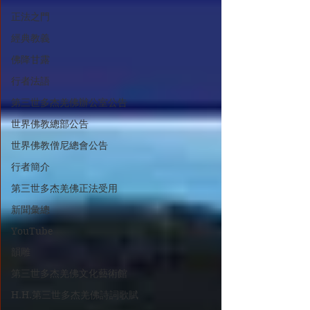
正法之門
經典教義
佛降甘露
行者法語
第三世多杰羌佛辦公室公告
世界佛教總部公告
世界佛教僧尼總會公告
行者簡介
第三世多杰羌佛正法受用
新聞彙總
YouTube
韻雕
第三世多杰羌佛文化藝術館
H.H.第三世多杰羌佛詩詞歌賦